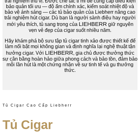
trải nghiệm thú vị. Được chế tác tỉ mỉ để cung cấp điều kiện
bảo quản tối ưu — độ ẩm chính xác, kiểm soát nhiệt độ và
bảo vệ ánh sáng — các tủ bảo quản của Liebherr nâng cao
trải nghiệm hút cigar. Dù bạn là người sành điệu hay người
LIEHBERR
mới yêu thích, tủ sang trọng của
giữ nguyên
vẹn vẻ đẹp của cigar suốt nhiều năm.
Hãy khám phá bộ sưu tập tủ cigar tinh xảo được thiết kế để
làm nổi bật mọi không gian và định nghĩa lại nghệ thuật tận
LIEHBERR
hưởng cigar. Với
, gia chủ được thưởng thức
sự cân bằng hoàn hảo giữa phong cách và bảo tồn, đảm bảo
mỗi lần hút là một chứng nhận về sự tinh tế và gu thưởng
thức.
Tủ Cigar Cao Cấp Liebherr
Tủ Cigar