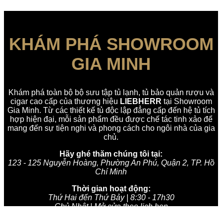
KHÁM PHÁ SHOWROOM
GIA MINH
Khám phá toàn bộ bộ sưu tập tủ lạnh, tủ bảo quản rượu và
cigar cao cấp của thương hiệu
LIEBHERR
tại Showroom
Gia Minh. Từ các thiết kế tủ độc lập đẳng cấp đến hệ tủ tích
hợp hiện đại, mỗi sản phẩm đều được chế tác tinh xảo để
mang đến sự tiện nghi và phong cách cho ngôi nhà của gia
chủ.
Hãy ghé thăm chúng tôi tại:
123 - 125 Nguyễn Hoàng, Phường An Phú, Quận 2, TP. Hồ
Chí Minh
Thời gian hoạt động:
Thứ Hai đến Thứ Bảy | 8:30 - 17h30
Chủ Nhật | Mở cửa theo lịch hẹn
Đóng cửa các ngày lễ