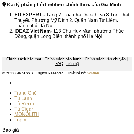
Đại lý phân phối Liebherr chính thức của Gia Minh
:
EU EXPERT
- Tầng 2, Tòa nhà Detech, số 8 Tôn Thất
Thuyết, Phường Mỹ Đình 2, Quận Nam Từ Liêm,
Thành phố Hà Nội
IDEAZ
Viet Nam
- 113 Chu Huy Mân, phường Phúc
Đồng, quận Long Biên, thành phố Hà Nội
Chính sách bảo mật
|
Chính sách bảo hành
|
Chính sách vận chuyển
|
FAQ
|
Liên hệ
© 2023 Gia Minh. All Rights Reserved. | Thiết kế bởi
WiWeb
Trang Chủ
Tủ Lạnh
Tủ Rượu
Tủ Cigar
MONOLITH
Login
Báo giá