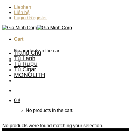
Skip
Liebherr
to
Liên hệ
content
Login / Register
Cart
No products in the cart.
Trang Chủ
Tủ Lạnh
Tủ Rượu
Tủ Cigar
MONOLITH
0
₫
No products in the cart.
No products were found matching your selection.