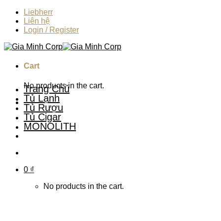
Skip
Liebherr
to
Liên hệ
content
Login / Register
Cart
No products in the cart.
Trang Chủ
Tủ Lạnh
Tủ Rượu
Tủ Cigar
MONOLITH
0
₫
No products in the cart.