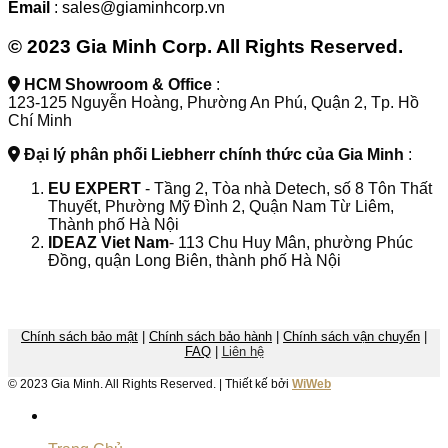
Email
: sales@giaminhcorp.vn
© 2023 Gia Minh Corp. All Rights Reserved.
HCM Showroom & Office
:
123-125 Nguyễn Hoàng, Phường An Phú, Quận 2, Tp. Hồ
Chí Minh
Đại lý phân phối Liebherr chính thức của Gia Minh
:
EU EXPERT
- Tầng 2, Tòa nhà Detech, số 8 Tôn Thất
Thuyết, Phường Mỹ Đình 2, Quận Nam Từ Liêm,
Thành phố Hà Nội
IDEAZ
Viet Nam
- 113 Chu Huy Mân, phường Phúc
Đồng, quận Long Biên, thành phố Hà Nội
Chính sách bảo mật
|
Chính sách bảo hành
|
Chính sách vận chuyển
|
FAQ
|
Liên hệ
© 2023 Gia Minh. All Rights Reserved. | Thiết kế bởi
WiWeb