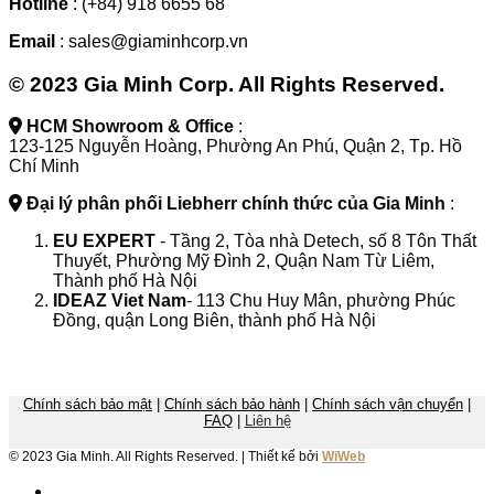
Hotline
: (+84) 918 6655 68
Email
: sales@giaminhcorp.vn
© 2023 Gia Minh Corp. All Rights Reserved.
HCM Showroom & Office
:
123-125 Nguyễn Hoàng, Phường An Phú, Quận 2, Tp. Hồ
Chí Minh
Đại lý phân phối Liebherr chính thức của Gia Minh
:
EU EXPERT
- Tầng 2, Tòa nhà Detech, số 8 Tôn Thất
Thuyết, Phường Mỹ Đình 2, Quận Nam Từ Liêm,
Thành phố Hà Nội
IDEAZ
Viet Nam
- 113 Chu Huy Mân, phường Phúc
Đồng, quận Long Biên, thành phố Hà Nội
Chính sách bảo mật
|
Chính sách bảo hành
|
Chính sách vận chuyển
|
FAQ
|
Liên hệ
© 2023 Gia Minh. All Rights Reserved. | Thiết kế bởi
WiWeb