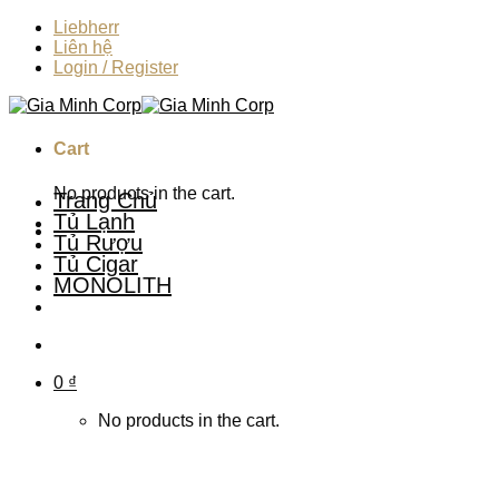
Skip
Liebherr
to
Liên hệ
content
Login / Register
Cart
No products in the cart.
Trang Chủ
Tủ Lạnh
Tủ Rượu
Tủ Cigar
MONOLITH
0
₫
No products in the cart.