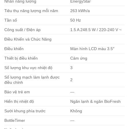
Nhãn năng lượng
EnergyStar
Tiêu thụ năng lượng mỗi năm
263 kWh/a
Tần số
50 Hz
Công suất / Điện áp
1.5 A 248.5 W / 220-240 V ~
Điều Khiển và Chức Năng
Điều khiển
Màn hình LCD màu 3.5″
Thiết bị điều khiển
Cảm ứng
Số lượng khu vực nhiệt độ
3
Số lượng mạch làm lạnh được
2
điều chỉnh
Bảo vệ trẻ em
—
Hiển thị nhiệt độ
Ngăn lạnh & ngăn BioFresh
Sưởi khung phía trước
Không
BottleTimer
—