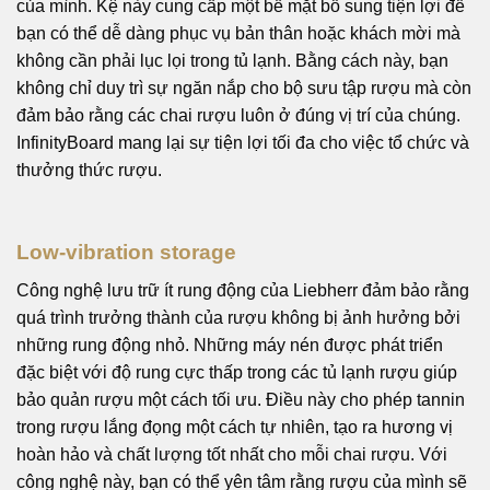
của mình. Kệ này cung cấp một bề mặt bổ sung tiện lợi để
bạn có thể dễ dàng phục vụ bản thân hoặc khách mời mà
không cần phải lục lọi trong tủ lạnh. Bằng cách này, bạn
không chỉ duy trì sự ngăn nắp cho bộ sưu tập rượu mà còn
đảm bảo rằng các chai rượu luôn ở đúng vị trí của chúng.
InfinityBoard mang lại sự tiện lợi tối đa cho việc tổ chức và
thưởng thức rượu.
Low-vibration storage
Công nghệ lưu trữ ít rung động của Liebherr đảm bảo rằng
quá trình trưởng thành của rượu không bị ảnh hưởng bởi
những rung động nhỏ. Những máy nén được phát triển
đặc biệt với độ rung cực thấp trong các tủ lạnh rượu giúp
bảo quản rượu một cách tối ưu. Điều này cho phép tannin
trong rượu lắng đọng một cách tự nhiên, tạo ra hương vị
hoàn hảo và chất lượng tốt nhất cho mỗi chai rượu. Với
công nghệ này, bạn có thể yên tâm rằng rượu của mình sẽ