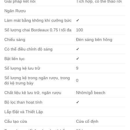
Giải pháp kết nối
Tích hợp, có thể tháo rời
Ngăn Rượu
Làm mát bằng không khí cưỡng bức
✔
Số lượng chai Bordeaux 0.75 l tối đa
100
Chiếu sáng
Đèn sáng bên hông
Có thể điều chỉnh độ sáng
✔
Bật liên tục
✔
Số lượng kệ lưu trữ
9
Số lượng kệ trong ngăn rượu, trong
0
đó kệ trưng bày
Chất liệu kệ lưu trữ, ngăn rượu
Nhôm/gỗ beech
Bộ lọc than hoạt tính
✔
Lắp Đặt và Thiết Lập
Cấu tạo cửa
Cửa cố định