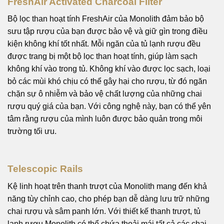
FreshAir Activated Charcoal Filter
Bộ lọc than hoạt tính FreshAir của Monolith đảm bảo bộ
sưu tập rượu của bạn được bảo vệ và giữ gìn trong điều
kiện không khí tốt nhất. Mỗi ngăn của tủ lạnh rượu đều
được trang bị một bộ lọc than hoạt tính, giúp làm sạch
không khí vào trong tủ. Không khí vào được lọc sạch, loại
bỏ các mùi khó chịu có thể gây hại cho rượu, từ đó ngăn
chặn sự ô nhiễm và bảo vệ chất lượng của những chai
rượu quý giá của bạn. Với công nghệ này, bạn có thể yên
tâm rằng rượu của mình luôn được bảo quản trong môi
trường tối ưu.
Telescopic Rails
Kệ linh hoạt trên thanh trượt của Monolith mang đến khả
năng tùy chỉnh cao, cho phép bạn dễ dàng lưu trữ những
chai rượu và sâm panh lớn. Với thiết kế thanh trượt, tủ
lạnh rượu Monolith có thể chứa thoải mái tất cả các chai