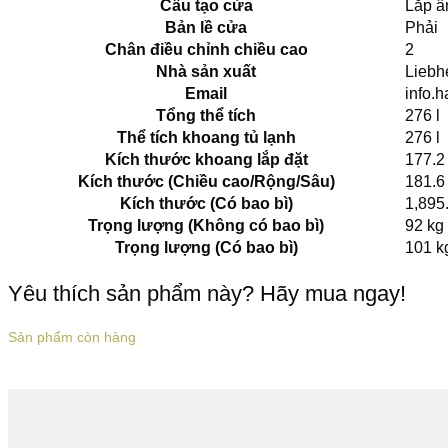
Cấu tạo cửa
Lắp 
Bản lề cửa
Phải
Chân điều chỉnh chiều cao
2
Nhà sản xuất
Liebh
Email
info.
Tổng thể tích
276 l
Thể tích khoang tủ lạnh
276 l
Kích thước khoang lắp đặt
177.2
Kích thước (Chiều cao/Rộng/Sâu)
181.6 
Kích thước (Có bao bì)
1,895
Trọng lượng (Không có bao bì)
92 kg
Trọng lượng (Có bao bì)
101 k
Yêu thích sản phẩm này? Hãy mua ngay!
Sản phẩm còn hàng