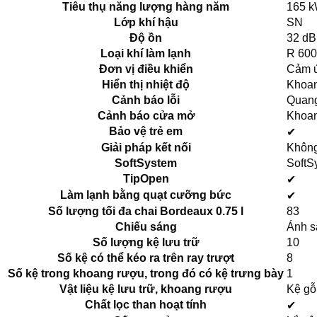
Tiêu thụ năng lượng hàng năm
165 k
Lớp khí hậu
SN
Độ ồn
32 dB
Loại khí làm lạnh
R 60
Đơn vị điều khiển
Cảm 
Hiển thị nhiệt độ
Khoa
Cảnh báo lỗi
Quang
Cảnh báo cửa mở
Khoan
Bảo vệ trẻ em
✔
Giải pháp kết nối
Không
SoftSystem
SoftS
TipOpen
✔
Làm lạnh bằng quạt cưỡng bức
✔
Số lượng tối đa chai Bordeaux 0.75 l
83
Chiếu sáng
Ánh s
Số lượng kệ lưu trữ
10
Số kệ có thể kéo ra trên ray trượt
8
Số kệ trong khoang rượu, trong đó có kệ trưng bày
1
Vật liệu kệ lưu trữ, khoang rượu
Kệ gỗ
Chất lọc than hoạt tính
✔