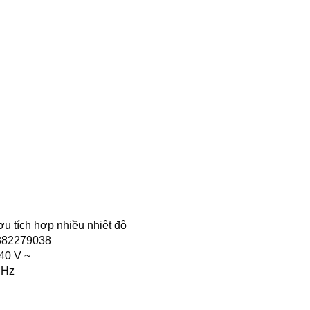
ợu tích hợp nhiều nhiệt độ
382279038
40 V ~
 Hz