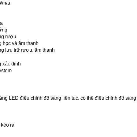
Wh/a
0a
ứng
ng rượu
 học và âm thanh
g lưu trữ rượu, âm thanh
 xác định
ystem
áng LED điều chỉnh độ sáng liên tục, có thể điều chỉnh độ sáng
 kéo ra