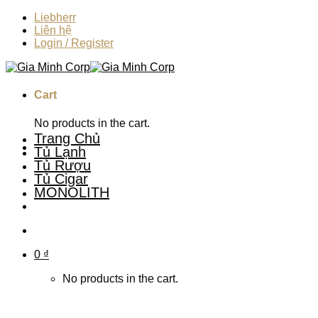
Skip
Liebherr
to
Liên hệ
content
Login / Register
Cart
No products in the cart.
Trang Chủ
Tủ Lạnh
Tủ Rượu
Tủ Cigar
MONOLITH
0
₫
No products in the cart.