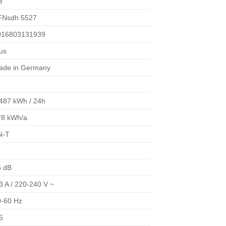
e
FNsdh 5527
016803131939
us
ade in Germany
.487 kWh / 24h
78 kWh/a
N-T
6 dB
3 A / 220-240 V ~
0-60 Hz
5