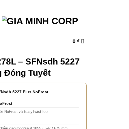
0
₫
78L – SFNsdh 5227
g Đóng Tuyết
FNsdh 5227 Plus NoFrost
oFrost
ới NoFrost và EasyTwist-Ice
chiều cao/rộng/sâu) 1855 / 597 / 675 mm