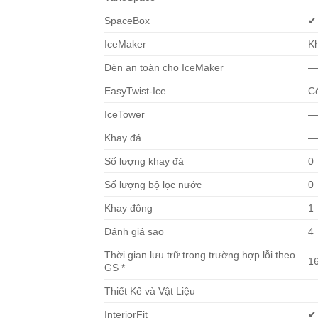
SpaceBox
✔
IceMaker
K
Đèn an toàn cho IceMaker
EasyTwist-Ice
C
IceTower
Khay đá
Số lượng khay đá
0
Số lượng bộ lọc nước
0
Khay đông
1
Đánh giá sao
4
Thời gian lưu trữ trong trường hợp lỗi theo
1
GS *
Thiết Kế và Vật Liệu
InteriorFit
✔