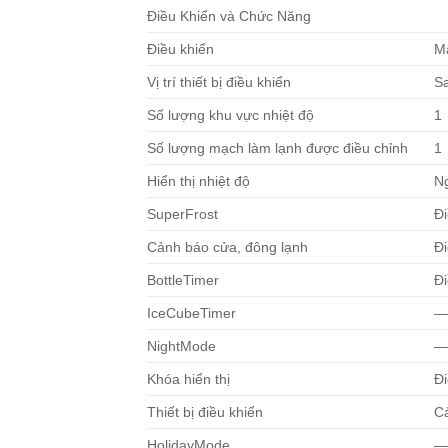
Điều Khiển và Chức Năng
Điều khiển
M
Vị trí thiết bị điều khiển
S
Số lượng khu vực nhiệt độ
1
Số lượng mạch làm lạnh được điều chỉnh
1
Hiển thị nhiệt độ
N
SuperFrost
Đi
Cảnh báo cửa, đông lạnh
Đi
BottleTimer
Đi
IceCubeTimer
NightMode
Khóa hiển thị
Đi
Thiết bị điều khiển
C
HolidayMode