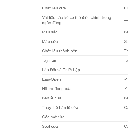
Chất liệu cửa
Cử
Vật liệu của kệ có thể điều chỉnh trong
ngăn đông
Màu sắc
B
Màu cửa
St
Chất liệu thành bên
T
Tay nắm
T
Lắp Đặt và Thiết Lập
EasyOpen
✔
Hỗ trợ đóng cửa
✔
Bản lề cửa
Bê
Thay thế bản lề cửa
Có
Góc mở cửa
1
Seal cửa
Có