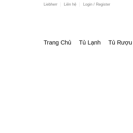
Skip
Liebherr
Liên hệ
Login / Register
to
content
Trang Chủ
Tủ Lạnh
Tủ Rượu