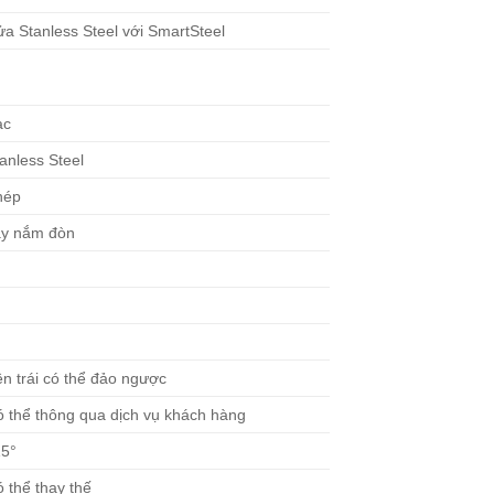
a Stanless Steel với SmartSteel
—
ạc
anless Steel
hép
ay nắm đòn
n trái có thể đảo ngược
 thể thông qua dịch vụ khách hàng
15°
 thể thay thế