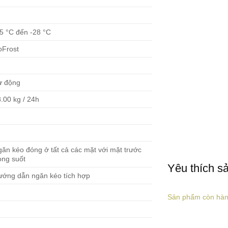
5 °C đến -28 °C
oFrost
—
ự động
.00 kg / 24h
ăn kéo đóng ở tất cả các mặt với mặt trước
ong suốt
Yêu thích s
ướng dẫn ngăn kéo tích hợp
Sản phẩm còn hà
—