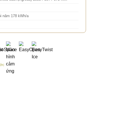
ỗi năm 178 kWh/a
ước