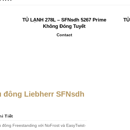
TỦ LẠNH 278L – SFNsdh 5267 Prime
TỦ
Không Đóng Tuyết
Contact
tủ đông Liebherr SFNsdh
hi Tiết
 đông Freestanding với NoFrost và EasyTwist-