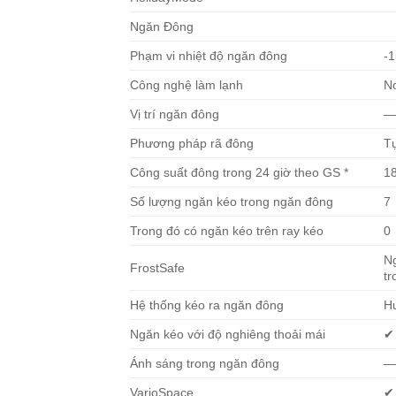
Ngăn Đông
Phạm vi nhiệt độ ngăn đông
-1
Công nghệ làm lạnh
N
Vị trí ngăn đông
Phương pháp rã đông
T
Công suất đông trong 24 giờ theo GS *
18
Số lượng ngăn kéo trong ngăn đông
7
Trong đó có ngăn kéo trên ray kéo
0
Ng
FrostSafe
tr
Hệ thống kéo ra ngăn đông
H
Ngăn kéo với độ nghiêng thoải mái
✔
Ánh sáng trong ngăn đông
VarioSpace
✔