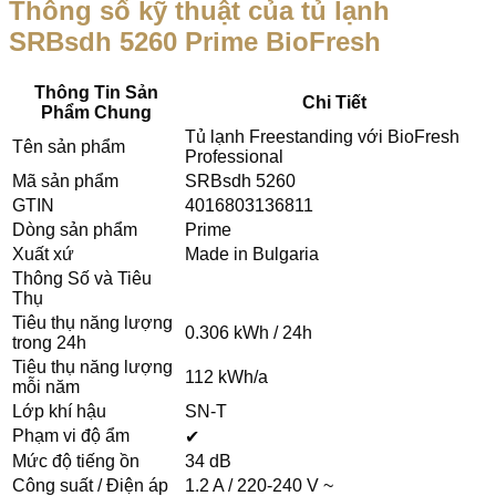
T
hông số kỹ thuật của tủ lạnh
SRBsdh 5260 Prime BioFresh
Thông Tin Sản
Chi Tiết
Phẩm Chung
Tủ lạnh Freestanding với BioFresh
Tên sản phẩm
Professional
Mã sản phẩm
SRBsdh 5260
GTIN
4016803136811
Dòng sản phẩm
Prime
Xuất xứ
Made in Bulgaria
Thông Số và Tiêu
Thụ
Tiêu thụ năng lượng
0.306 kWh / 24h
trong 24h
Tiêu thụ năng lượng
112 kWh/a
mỗi năm
Lớp khí hậu
SN-T
Phạm vi độ ẩm
✔
Mức độ tiếng ồn
34 dB
Công suất / Điện áp
1.2 A / 220-240 V ~