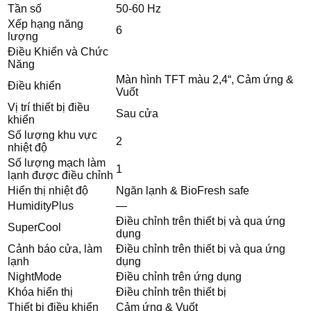
Tần số
50-60 Hz
Xếp hạng năng
6
lượng
Điều Khiển và Chức
Năng
Màn hình TFT màu 2,4“, Cảm ứng &
Điều khiển
Vuốt
Vị trí thiết bị điều
Sau cửa
khiển
Số lượng khu vực
2
nhiệt độ
Số lượng mạch làm
1
lạnh được điều chỉnh
Hiển thị nhiệt độ
Ngăn lạnh & BioFresh safe
HumidityPlus
—
Điều chỉnh trên thiết bị và qua ứng
SuperCool
dụng
Cảnh báo cửa, làm
Điều chỉnh trên thiết bị và qua ứng
lạnh
dụng
NightMode
Điều chỉnh trên ứng dụng
Khóa hiển thị
Điều chỉnh trên thiết bị
Thiết bị điều khiển
Cảm ứng & Vuốt