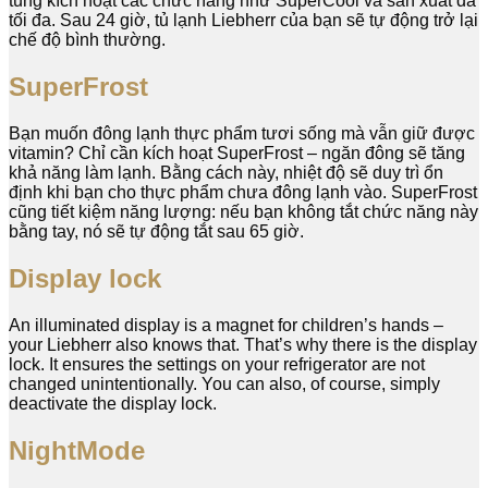
tùng kích hoạt các chức năng như SuperCool và sản xuất đá
tối đa. Sau 24 giờ, tủ lạnh Liebherr của bạn sẽ tự động trở lại
chế độ bình thường.
SuperFrost
Bạn muốn đông lạnh thực phẩm tươi sống mà vẫn giữ được
vitamin? Chỉ cần kích hoạt SuperFrost – ngăn đông sẽ tăng
khả năng làm lạnh. Bằng cách này, nhiệt độ sẽ duy trì ổn
định khi bạn cho thực phẩm chưa đông lạnh vào. SuperFrost
cũng tiết kiệm năng lượng: nếu bạn không tắt chức năng này
bằng tay, nó sẽ tự động tắt sau 65 giờ.
Display lock
An illuminated display is a magnet for children’s hands –
your Liebherr also knows that. That’s why there is the display
lock. It ensures the settings on your refrigerator are not
changed unintentionally. You can also, of course, simply
deactivate the display lock.
NightMode