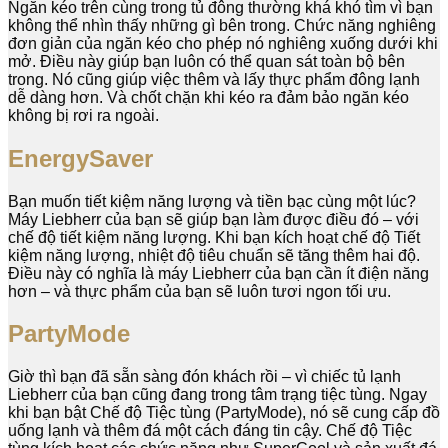
Ngăn kéo trên cùng trong tủ đông thường khá khó tìm vì bạn
không thể nhìn thấy những gì bên trong. Chức năng nghiêng
đơn giản của ngăn kéo cho phép nó nghiêng xuống dưới khi
mở. Điều này giúp bạn luôn có thể quan sát toàn bộ bên
trong. Nó cũng giúp việc thêm và lấy thực phẩm đông lạnh
dễ dàng hơn. Và chốt chặn khi kéo ra đảm bảo ngăn kéo
không bị rơi ra ngoài.
EnergySaver
Bạn muốn tiết kiệm năng lượng và tiền bạc cùng một lúc?
Máy Liebherr của bạn sẽ giúp bạn làm được điều đó – với
chế độ tiết kiệm năng lượng. Khi bạn kích hoạt chế độ Tiết
kiệm năng lượng, nhiệt độ tiêu chuẩn sẽ tăng thêm hai độ.
Điều này có nghĩa là máy Liebherr của bạn cần ít điện năng
hơn – và thực phẩm của bạn sẽ luôn tươi ngon tối ưu.
PartyMode
Giờ thì bạn đã sẵn sàng đón khách rồi – vì chiếc tủ lạnh
Liebherr của bạn cũng đang trong tâm trạng tiệc tùng. Ngay
khi bạn bật Chế độ Tiệc tùng (PartyMode), nó sẽ cung cấp đồ
uống lạnh và thêm đá một cách đáng tin cậy. Chế độ Tiệc