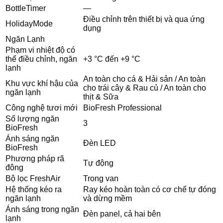
BottleTimer
—
Điều chỉnh trên thiết bị và qua ứng
HolidayMode
dụng
Ngăn Lạnh
Phạm vi nhiệt độ có
thể điều chỉnh, ngăn
+3 °C đến +9 °C
lạnh
An toàn cho cá & Hải sản / An toàn
Khu vực khí hậu của
cho trái cây & Rau củ / An toàn cho
ngăn lạnh
thịt & Sữa
Công nghệ tươi mới
BioFresh Professional
Số lượng ngăn
3
BioFresh
Ánh sáng ngăn
Đèn LED
BioFresh
Phương pháp rã
Tự động
đông
Bộ lọc FreshAir
Trong van
Hệ thống kéo ra
Ray kéo hoàn toàn có cơ chế tự đóng
ngăn lạnh
và dừng mềm
Ánh sáng trong ngăn
Đèn panel, cả hai bên
lạnh