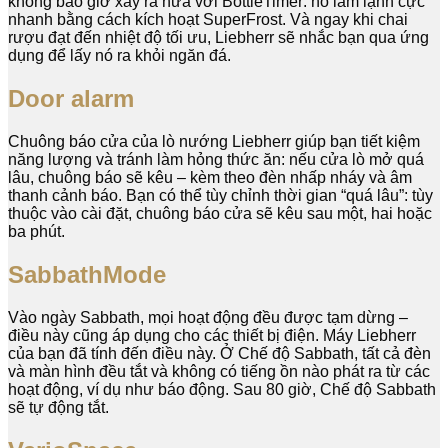
không bao giờ xảy ra nữa với BottleTimer: nó làm lạnh cực
nhanh bằng cách kích hoạt SuperFrost. Và ngay khi chai
rượu đạt đến nhiệt độ tối ưu, Liebherr sẽ nhắc bạn qua ứng
dụng để lấy nó ra khỏi ngăn đá.
Door alarm
Chuông báo cửa của lò nướng Liebherr giúp bạn tiết kiệm
năng lượng và tránh làm hỏng thức ăn: nếu cửa lò mở quá
lâu, chuông báo sẽ kêu – kèm theo đèn nhấp nháy và âm
thanh cảnh báo. Bạn có thể tùy chỉnh thời gian “quá lâu”: tùy
thuộc vào cài đặt, chuông báo cửa sẽ kêu sau một, hai hoặc
ba phút.
SabbathMode
Vào ngày Sabbath, mọi hoạt động đều được tạm dừng –
điều này cũng áp dụng cho các thiết bị điện. Máy Liebherr
của bạn đã tính đến điều này. Ở Chế độ Sabbath, tất cả đèn
và màn hình đều tắt và không có tiếng ồn nào phát ra từ các
hoạt động, ví dụ như báo động. Sau 80 giờ, Chế độ Sabbath
sẽ tự động tắt.