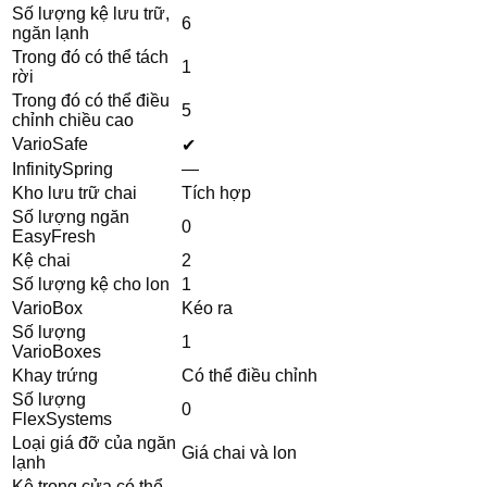
Số lượng kệ lưu trữ,
6
ngăn lạnh
Trong đó có thể tách
1
rời
Trong đó có thể điều
5
chỉnh chiều cao
VarioSafe
✔
InfinitySpring
—
Kho lưu trữ chai
Tích hợp
Số lượng ngăn
0
EasyFresh
Kệ chai
2
Số lượng kệ cho lon
1
VarioBox
Kéo ra
Số lượng
1
VarioBoxes
Khay trứng
Có thể điều chỉnh
Số lượng
0
FlexSystems
Loại giá đỡ của ngăn
Giá chai và lon
lạnh
Kệ trong cửa có thể