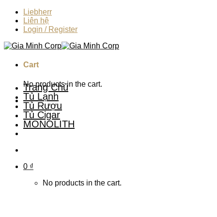
Skip
Liebherr
to
Liên hệ
content
Login / Register
Cart
No products in the cart.
Trang Chủ
Tủ Lạnh
Tủ Rượu
Tủ Cigar
MONOLITH
0
₫
No products in the cart.