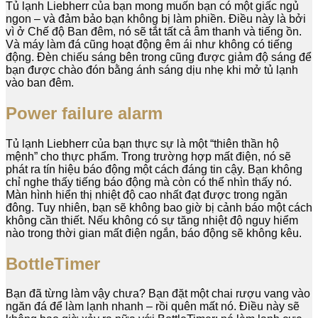
Tủ lạnh Liebherr của bạn mong muốn bạn có một giấc ngủ
ngon – và đảm bảo bạn không bị làm phiền. Điều này là bởi
vì ở Chế độ Ban đêm, nó sẽ tắt tất cả âm thanh và tiếng ồn.
Và máy làm đá cũng hoạt động êm ái như không có tiếng
động. Đèn chiếu sáng bên trong cũng được giảm độ sáng để
bạn được chào đón bằng ánh sáng dịu nhẹ khi mở tủ lạnh
vào ban đêm.
Power failure alarm
Tủ lạnh Liebherr của bạn thực sự là một “thiên thần hộ
mệnh” cho thực phẩm. Trong trường hợp mất điện, nó sẽ
phát ra tín hiệu báo động một cách đáng tin cậy. Bạn không
chỉ nghe thấy tiếng báo động mà còn có thể nhìn thấy nó.
Màn hình hiển thị nhiệt độ cao nhất đạt được trong ngăn
đông. Tuy nhiên, bạn sẽ không bao giờ bị cảnh báo một cách
không cần thiết. Nếu không có sự tăng nhiệt độ nguy hiểm
nào trong thời gian mất điện ngắn, báo động sẽ không kêu.
BottleTimer
Bạn đã từng làm vậy chưa? Bạn đặt một chai rượu vang vào
ngăn đá để làm lạnh nhanh – rồi quên mất nó. Điều này sẽ