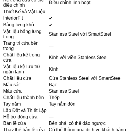
Điều chỉnh linh hoạt
điều chỉnh
Thiết Kế và Vật Liệu
InteriorFit
✔
Bảng lưng khô
✔
Vật liệu bảng lưng
Stanless Steel với SmartSteel
trong
Trang trí cửa bên
—
trong
Chất liệu kệ trong
Kính với viền Stanless Steel
cửa
Vật liệu kệ lưu trữ,
Kính
ngăn lạnh
Chất liệu cửa
Cửa Stanless Steel với SmartSteel
Màu sắc
Bạc
Màu cửa
Stanless Steel
Chất liệu thành bên
Thép
Tay nắm
Tay nắm đòn
Lắp Đặt và Thiết Lập
Hỗ trợ đóng cửa
—
Bản lề cửa
Bên phải có thể đảo ngược
Thay thế bản lề cửa
Có thể thông qua dịch vụ khách hàng