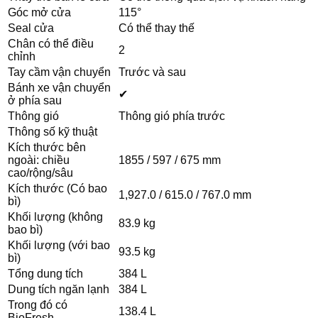
Góc mở cửa
115°
Seal cửa
Có thể thay thế
Chân có thể điều
2
chỉnh
Tay cầm vận chuyển
Trước và sau
Bánh xe vận chuyển
✔
ở phía sau
Thông gió
Thông gió phía trước
Thông số kỹ thuật
Kích thước bên
ngoài: chiều
1855 / 597 / 675 mm
cao/rộng/sâu
Kích thước (Có bao
1,927.0 / 615.0 / 767.0 mm
bì)
Khối lượng (không
83.9 kg
bao bì)
Khối lượng (với bao
93.5 kg
bì)
Tổng dung tích
384 L
Dung tích ngăn lạnh
384 L
Trong đó có
138.4 L
BioFresh