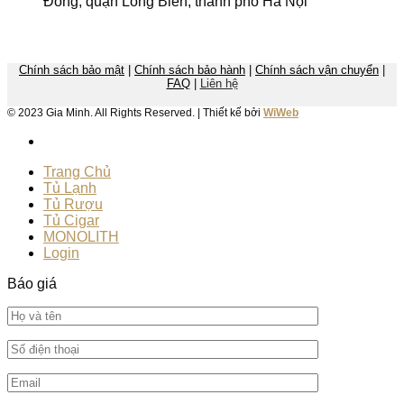
Đồng, quận Long Biên, thành phố Hà Nội
Chính sách bảo mật
|
Chính sách bảo hành
|
Chính sách vận chuyển
|
FAQ
|
Liên hệ
© 2023 Gia Minh. All Rights Reserved. | Thiết kế bởi
WiWeb
Trang Chủ
Tủ Lạnh
Tủ Rượu
Tủ Cigar
MONOLITH
Login
Báo giá