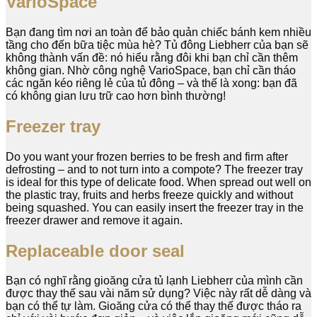
VarioSpace
Bạn đang tìm nơi an toàn để bảo quản chiếc bánh kem nhiều
tầng cho đến bữa tiệc mùa hè? Tủ đông Liebherr của bạn sẽ
không thành vấn đề: nó hiểu rằng đôi khi bạn chỉ cần thêm
không gian. Nhờ công nghệ VarioSpace, bạn chỉ cần tháo
các ngăn kéo riêng lẻ của tủ đông – và thế là xong: bạn đã
có không gian lưu trữ cao hơn bình thường!
Freezer tray
Do you want your frozen berries to be fresh and firm after
defrosting – and to not turn into a compote? The freezer tray
is ideal for this type of delicate food. When spread out well on
the plastic tray, fruits and herbs freeze quickly and without
being squashed. You can easily insert the freezer tray in the
freezer drawer and remove it again.
Replaceable door seal
Bạn có nghĩ rằng gioăng cửa tủ lạnh Liebherr của mình cần
được thay thế sau vài năm sử dụng? Việc này rất dễ dàng và
bạn có thể tự làm. Gioăng cửa có thể thay thế được tháo ra