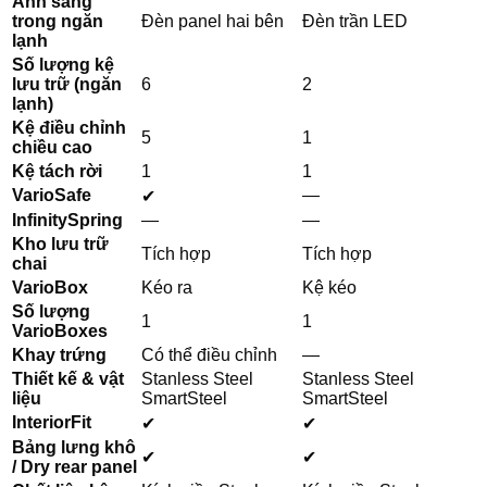
Ánh sáng
trong ngăn
Đèn panel hai bên
Đèn trần LED
lạnh
Số lượng kệ
lưu trữ (ngăn
6
2
lạnh)
Kệ điều chỉnh
5
1
chiều cao
Kệ tách rời
1
1
VarioSafe
—
✔
InfinitySpring
—
—
Kho lưu trữ
Tích hợp
Tích hợp
chai
VarioBox
Kéo ra
Kệ kéo
Số lượng
1
1
VarioBoxes
Khay trứng
Có thể điều chỉnh
—
Thiết kế & vật
Stanless Steel
Stanless Steel
liệu
SmartSteel
SmartSteel
InteriorFit
✔
✔
Bảng lưng khô
✔
✔
/ Dry rear panel