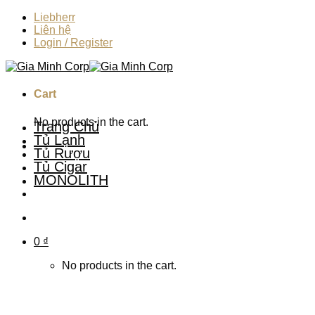
Skip
Liebherr
to
Liên hệ
content
Login / Register
Cart
No products in the cart.
Trang Chủ
Tủ Lạnh
Tủ Rượu
Tủ Cigar
MONOLITH
0
₫
No products in the cart.