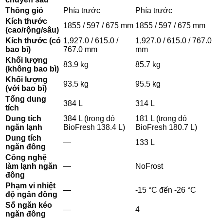
Thông gió
Phía trước
Phía trước
Kích thước
1855 / 597 / 675 mm
1855 / 597 / 675 mm
(cao/rộng/sâu)
Kích thước (có
1,927.0 / 615.0 /
1,927.0 / 615.0 / 767.0
bao bì)
767.0 mm
mm
Khối lượng
83.9 kg
85.7 kg
(không bao bì)
Khối lượng
93.5 kg
95.5 kg
(với bao bì)
Tổng dung
384 L
314 L
tích
Dung tích
384 L (trong đó
181 L (trong đó
ngăn lạnh
BioFresh 138.4 L)
BioFresh 180.7 L)
Dung tích
—
133 L
ngăn đông
Công nghệ
làm lạnh ngăn
—
NoFrost
đông
Phạm vi nhiệt
—
-15 °C đến -26 °C
độ ngăn đông
Số ngăn kéo
—
4
ngăn đông