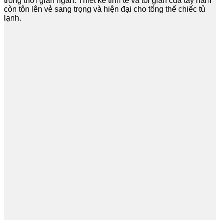
trong thời gian ngắn. Thiết kế tinh tế và tối giản của tay nắm
còn tôn lên vẻ sang trọng và hiện đại cho tổng thể chiếc tủ
lạnh.