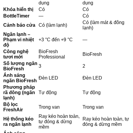
dụng
dụng
Khóa hiển thị
Có
Có
BottleTimer
—
Có
Có (làm mát & đông
Cảnh báo cửa
Có (làm lạnh)
lạnh)
Ngăn lạnh –
Phạm vi nhiệt
+3 °C đến +9 °C
—
độ
Công nghệ
BioFresh
BioFresh
tươi mới
Professional
Số lượng ngăn
3
2
BioFresh
Ánh sáng
Đèn LED
Đèn LED
ngăn BioFresh
Phương pháp
rã đông (ngăn
Tự động
Tự động
lạnh)
Bộ lọc
Trong van
Trong van
FreshAir
Ray kéo hoàn toàn,
Hệ thống kéo
Ray kéo hoàn toàn, tự
tự đóng & dừng
ra ngăn lạnh
đóng & dừng mềm
mềm