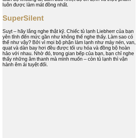
luôn được làm mát đồng nhất.
SuperSilent
Suỵt – hãy lắng nghe thật kỹ. Chiếc tủ lạnh Liebherr của bạn
yên tĩnh đến mức gần như không thể nghe thấy. Làm sao có
thể như vậy? Bởi vì mọi bộ phận làm lạnh như máy nén, van,
quạt và dàn bay hơi đều được tối ưu hóa và đồng bộ hoàn
hảo với nhau. Nhờ đó, trong gian bếp của bạn, bạn chỉ nghe
thấy những âm thanh mà mình muốn – còn tủ lạnh thì vận
hành êm ái tuyệt đối.