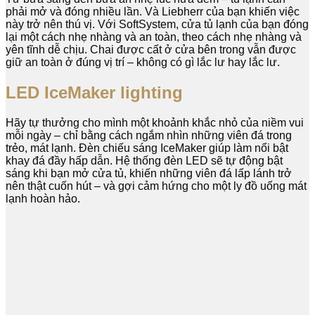
phải mở và đóng nhiều lần. Và Liebherr của bạn khiến việc
này trở nên thú vị. Với SoftSystem, cửa tủ lạnh của bạn đóng
lại một cách nhẹ nhàng và an toàn, theo cách nhẹ nhàng và
yên tĩnh dễ chịu. Chai được cất ở cửa bên trong vẫn được
giữ an toàn ở đúng vị trí – không có gì lắc lư hay lắc lư.
LED IceMaker lighting
Hãy tự thưởng cho mình một khoảnh khắc nhỏ của niềm vui
mỗi ngày – chỉ bằng cách ngắm nhìn những viên đá trong
trẻo, mát lạnh. Đèn chiếu sáng IceMaker giúp làm nổi bật
khay đá đầy hấp dẫn. Hệ thống đèn LED sẽ tự động bật
sáng khi bạn mở cửa tủ, khiến những viên đá lấp lánh trở
nên thật cuốn hút – và gợi cảm hứng cho một ly đồ uống mát
lạnh hoàn hảo.