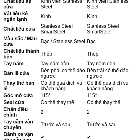
Chất liệu kệ
Kính viền Stanless
Kính viền Stanless
cửa
Steel
Steel
Vật liệu kệ
Kính
Kính
ngăn lạnh
Stanless Steel
Stanless Steel
Chất liệu cửa
SmartSteel
SmartSteel
Màu sắc / Màu
Bạc / Stanless Steel
Bạc
cửa
Chất liệu thành
Thép
Thép
bên
Tay nắm
Tay nắm đòn
Tay nắm đòn
Bên phải có thể đảo
Bên trái có thể đảo
Bản lề cửa
ngược
ngược
Thay thế bản
Có thể qua dịch vụ
Có thể qua dịch vụ
lề
khách hàng
khách hàng
Góc mở cửa
115°
115°
Seal cửa
Có thể thay thế
Có thể thay thế
Chân điều
2
2
chỉnh
Tay cầm vận
Trước và sau
Trước và sau
chuyển
Bánh xe vận
✔
✔
chuyển sau