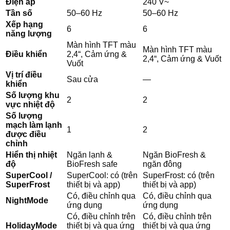
Điện áp
240 V~
Tần số
50–60 Hz
50–60 Hz
Xếp hạng
6
6
năng lượng
Màn hình TFT màu
Màn hình TFT màu
Điều khiển
2,4“, Cảm ứng &
2,4“, Cảm ứng & Vuốt
Vuốt
Vị trí điều
Sau cửa
—
khiển
Số lượng khu
2
2
vực nhiệt độ
Số lượng
mạch làm lạnh
1
2
được điều
chỉnh
Hiển thị nhiệt
Ngăn lạnh &
Ngăn BioFresh &
độ
BioFresh safe
ngăn đông
SuperCool /
SuperCool: có (trên
SuperFrost: có (trên
SuperFrost
thiết bị và app)
thiết bị và app)
Có, điều chỉnh qua
Có, điều chỉnh qua
NightMode
ứng dụng
ứng dụng
Có, điều chỉnh trên
Có, điều chỉnh trên
HolidayMode
thiết bị và qua ứng
thiết bị và qua ứng