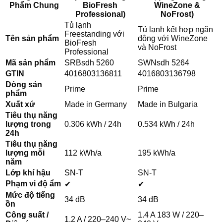
Phẩm Chung
BioFresh
WineZone &
Professional)
NoFrost)
Tủ lạnh
Tủ lạnh kết hợp ngăn
Freestanding với
Tên sản phẩm
đông với WineZone
BioFresh
và NoFrost
Professional
Mã sản phẩm
SRBsdh 5260
SWNsdh 5264
GTIN
4016803136811
4016803136798
Dòng sản
Prime
Prime
phẩm
Xuất xứ
Made in Germany
Made in Bulgaria
Tiêu thụ năng
lượng trong
0.306 kWh / 24h
0.534 kWh / 24h
24h
Tiêu thụ năng
lượng mỗi
112 kWh/a
195 kWh/a
năm
Lớp khí hậu
SN-T
SN-T
Phạm vi độ ẩm
✔
✔
Mức độ tiếng
34 dB
34 dB
ồn
Công suất /
1.4 A 183 W / 220–
1.2 A / 220–240 V~