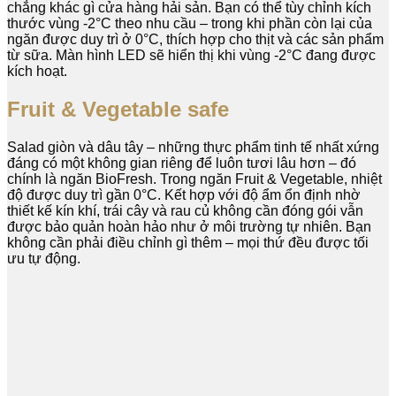
chẳng khác gì cửa hàng hải sản. Bạn có thể tùy chỉnh kích
thước vùng -2°C theo nhu cầu – trong khi phần còn lại của
ngăn được duy trì ở 0°C, thích hợp cho thịt và các sản phẩm
từ sữa. Màn hình LED sẽ hiển thị khi vùng -2°C đang được
kích hoạt.
Fruit & Vegetable safe
Salad giòn và dâu tây – những thực phẩm tinh tế nhất xứng
đáng có một không gian riêng để luôn tươi lâu hơn – đó
chính là ngăn BioFresh. Trong ngăn Fruit & Vegetable, nhiệt
độ được duy trì gần 0°C. Kết hợp với độ ẩm ổn định nhờ
thiết kế kín khí, trái cây và rau củ không cần đóng gói vẫn
được bảo quản hoàn hảo như ở môi trường tự nhiên. Bạn
không cần phải điều chỉnh gì thêm – mọi thứ đều được tối
ưu tự động.