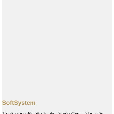
SoftSystem
Từ bữa sáng đến bữa ăn nhẹ lúc nửa đêm – tủ lạnh cần