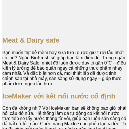
Meat & Dairy safe
Bạn muốn thịt bê mềm hay sữa tươi được giữ tươi lâu nhất
có thể? Ngăn BioFresh sẽ giúp bạn làm điều đó. Trong ngăn
Meat & Dairy Safe, nhiệt độ luôn được duy trì gần 0°C – điều
kiện lý tưởng để bảo quản ngay cả những thực phẩm nhạy
cảm nhất. Và đặc biệt hơn cả, mọi thiết lập đã được tinh
chỉnh sẵn tại nhà máy, sẵn sàng sử dụng ngay – giúp thực
phẩm tươi ngon lâu hơn.
IceMaker với kết nối nước cố định
Còn đá không nhỉ? Với IceMaker, bạn sẽ không bao giờ phải
hỏi câu đó nữa. Hệ thống làm đá tự động có kết nối nước
trực tiếp sẽ lấy nước thẳng từ vòi, giúp bạn luôn sẵn sàng có
đá bất cứ lúc nào. Chức năng MaxIce cho phép tạo ra tới 1,5
kg đá viên mỗi ngày. Ngoài ra, vách ngăn linh hoạt trong