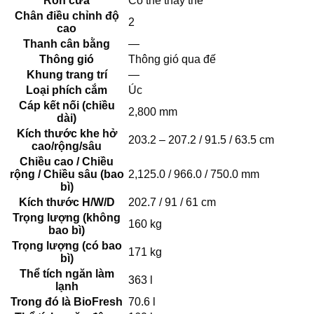
Ron cửa
Có thể thay thế
Chân điều chỉnh độ
2
cao
Thanh cân bằng
—
Thông gió
Thông gió qua đế
Khung trang trí
—
Loại phích cắm
Úc
Cáp kết nối (chiều
2,800 mm
dài)
Kích thước khe hở
203.2 – 207.2 / 91.5 / 63.5 cm
cao/rộng/sâu
Chiều cao / Chiều
rộng / Chiều sâu (bao
2,125.0 / 966.0 / 750.0 mm
bì)
Kích thước H/W/D
202.7 / 91 / 61 cm
Trọng lượng (không
160 kg
bao bì)
Trọng lượng (có bao
171 kg
bì)
Thể tích ngăn làm
363 l
lạnh
Trong đó là BioFresh
70.6 l