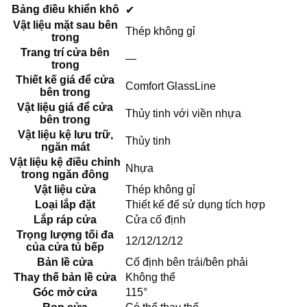
Bảng điều khiển khô
✔
Vật liệu mặt sau bên
Thép không gỉ
trong
Trang trí cửa bên
—
trong
Thiết kế giá để cửa
Comfort GlassLine
bên trong
Vật liệu giá để cửa
Thủy tinh với viền nhựa
bên trong
Vật liệu kệ lưu trữ,
Thủy tinh
ngăn mát
Vật liệu kệ điều chỉnh
Nhựa
trong ngăn đông
Vật liệu cửa
Thép không gỉ
Loại lắp đặt
Thiết kế để sử dụng tích hợp
Lắp ráp cửa
Cửa cố định
Trọng lượng tối đa
12/12/12/12
của cửa tủ bếp
Bản lề cửa
Cố định bên trái/bên phải
Thay thế bản lề cửa
Không thể
Góc mở cửa
115°