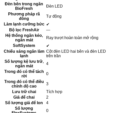
Đèn bên trong ngăn
Đèn LED
BioFresh
Phương pháp rã
Tự động
đông
Làm lạnh cưỡng bức
✔
Bộ lọc FreshAir
—
Hệ thống ngăn kéo,
Ray trượt hoàn toàn mở rộng
ngăn mát
SoftSystem
✔
Chiếu sáng ngăn làm
Cột đèn LED hai bên và đèn LED
lạnh
trên trần
Số lượng kệ lưu trữ,
4
ngăn mát
Trong đó có thể tách
0
rời
Trong đó có thể điều
3
chỉnh độ cao
Lưu trữ chai
Tích hợp
Giá để chai
2
Số lượng giá để lon
4
Số lượng
0
FlexSystems