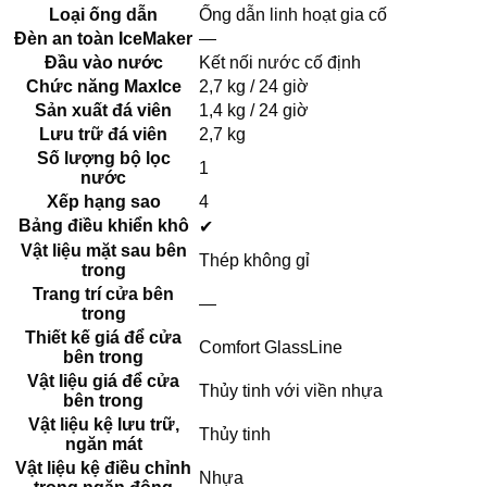
Loại ống dẫn
Ống dẫn linh hoạt gia cố
Đèn an toàn IceMaker
—
Đầu vào nước
Kết nối nước cố định
Chức năng MaxIce
2,7 kg / 24 giờ
Sản xuất đá viên
1,4 kg / 24 giờ
Lưu trữ đá viên
2,7 kg
Số lượng bộ lọc
1
nước
Xếp hạng sao
4
Bảng điều khiển khô
✔
Vật liệu mặt sau bên
Thép không gỉ
trong
Trang trí cửa bên
—
trong
Thiết kế giá để cửa
Comfort GlassLine
bên trong
Vật liệu giá để cửa
Thủy tinh với viền nhựa
bên trong
Vật liệu kệ lưu trữ,
Thủy tinh
ngăn mát
Vật liệu kệ điều chỉnh
Nhựa