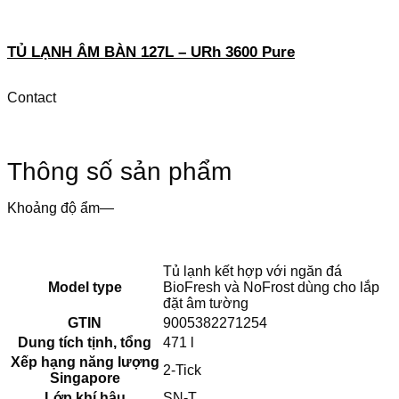
TỦ LẠNH ÂM BÀN 127L – URh 3600 Pure
Contact
Thông số sản phẩm
Khoảng độ ẩm—
Tủ lạnh kết hợp với ngăn đá
Model type
BioFresh và NoFrost dùng cho lắp
đặt âm tường
GTIN
9005382271254
Dung tích tịnh, tổng
471 l
Xếp hạng năng lượng
2-Tick
Singapore
Lớp khí hậu
SN-T