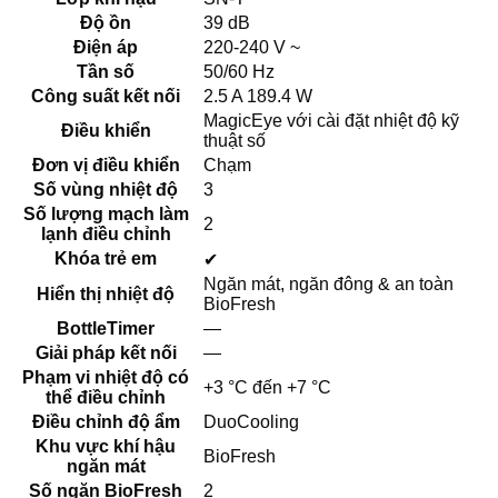
Độ ồn
39 dB
Điện áp
220-240 V ~
Tần số
50/60 Hz
Công suất kết nối
2.5 A 189.4 W
MagicEye với cài đặt nhiệt độ kỹ
Điều khiển
thuật số
Đơn vị điều khiển
Chạm
Số vùng nhiệt độ
3
Số lượng mạch làm
2
lạnh điều chỉnh
Khóa trẻ em
✔
Ngăn mát, ngăn đông & an toàn
Hiển thị nhiệt độ
BioFresh
BottleTimer
—
Giải pháp kết nối
—
Phạm vi nhiệt độ có
+3 °C đến +7 °C
thể điều chỉnh
Điều chỉnh độ ẩm
DuoCooling
Khu vực khí hậu
BioFresh
ngăn mát
Số ngăn BioFresh
2