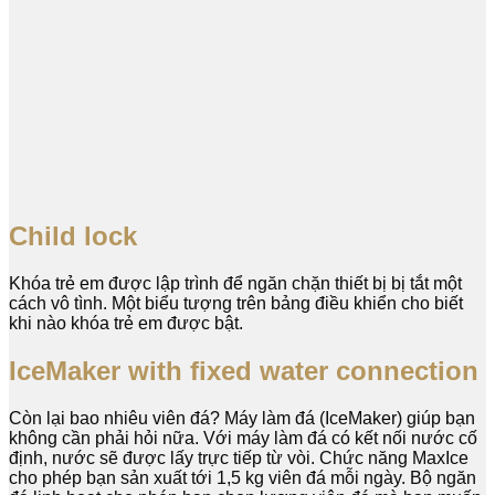
Child lock
Khóa trẻ em được lập trình để ngăn chặn thiết bị bị tắt một
cách vô tình. Một biểu tượng trên bảng điều khiển cho biết
khi nào khóa trẻ em được bật.
IceMaker with fixed water connection
Còn lại bao nhiêu viên đá? Máy làm đá (IceMaker) giúp bạn
không cần phải hỏi nữa. Với máy làm đá có kết nối nước cố
định, nước sẽ được lấy trực tiếp từ vòi. Chức năng MaxIce
cho phép bạn sản xuất tới 1,5 kg viên đá mỗi ngày. Bộ ngăn