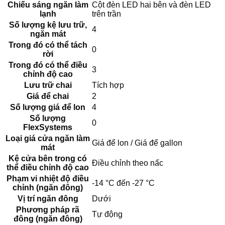
Chiếu sáng ngăn làm
Cột đèn LED hai bên và đèn LED
lạnh
trên trần
Số lượng kệ lưu trữ,
4
ngăn mát
Trong đó có thể tách
0
rời
Trong đó có thể điều
3
chỉnh độ cao
Lưu trữ chai
Tích hợp
Giá để chai
2
Số lượng giá để lon
4
Số lượng
0
FlexSystems
Loại giá cửa ngăn làm
Giá để lon / Giá để gallon
mát
Kệ cửa bên trong có
Điều chỉnh theo nấc
thể điều chỉnh độ cao
Phạm vi nhiệt độ điều
-14 °C đến -27 °C
chỉnh (ngăn đông)
Vị trí ngăn đông
Dưới
Phương pháp rã
Tự động
đông (ngăn đông)