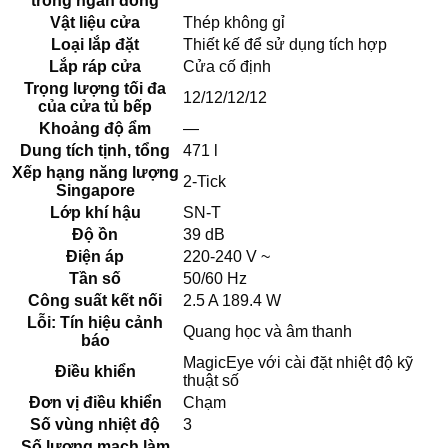
trong ngăn đông
Vật liệu cửa
Thép không gỉ
Loại lắp đặt
Thiết kế để sử dụng tích hợp
Lắp ráp cửa
Cửa cố định
Trọng lượng tối đa
12/12/12/12
của cửa tủ bếp
Khoảng độ ẩm
—
Dung tích tịnh, tổng
471 l
Xếp hạng năng lượng
2-Tick
Singapore
Lớp khí hậu
SN-T
Độ ồn
39 dB
Điện áp
220-240 V ~
Tần số
50/60 Hz
Công suất kết nối
2.5 A 189.4 W
Lỗi: Tín hiệu cảnh
Quang học và âm thanh
báo
MagicEye với cài đặt nhiệt độ kỹ
Điều khiển
thuật số
Đơn vị điều khiển
Chạm
Số vùng nhiệt độ
3
Số lượng mạch làm