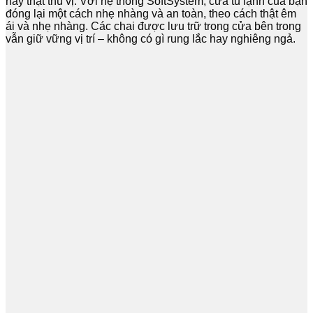
này thật thú vị. Với hệ thống SoftSystem, cửa tủ lạnh của bạn
đóng lại một cách nhẹ nhàng và an toàn, theo cách thật êm
ái và nhẹ nhàng. Các chai được lưu trữ trong cửa bên trong
vẫn giữ vững vị trí – không có gì rung lắc hay nghiêng ngả.