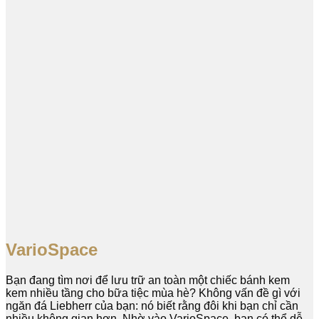
VarioSpace
Bạn đang tìm nơi để lưu trữ an toàn một chiếc bánh kem
kem nhiều tầng cho bữa tiệc mùa hè? Không vấn đề gì với
ngăn đá Liebherr của bạn: nó biết rằng đôi khi bạn chỉ cần
nhiều không gian hơn. Nhờ vào VarioSpace, bạn có thể dễ