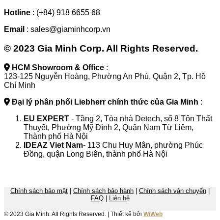
Hotline
: (+84) 918 6655 68
Email
: sales@giaminhcorp.vn
© 2023 Gia Minh Corp. All Rights Reserved.
HCM Showroom & Office
:
123-125 Nguyễn Hoàng, Phường An Phú, Quận 2, Tp. Hồ
Chí Minh
Đại lý phân phối Liebherr chính thức của Gia Minh
:
EU EXPERT
- Tầng 2, Tòa nhà Detech, số 8 Tôn Thất
Thuyết, Phường Mỹ Đình 2, Quận Nam Từ Liêm,
Thành phố Hà Nội
IDEAZ
Viet Nam
- 113 Chu Huy Mân, phường Phúc
Đồng, quận Long Biên, thành phố Hà Nội
Chính sách bảo mật
|
Chính sách bảo hành
|
Chính sách vận chuyển
|
FAQ
|
Liên hệ
© 2023 Gia Minh. All Rights Reserved. | Thiết kế bởi
WiWeb