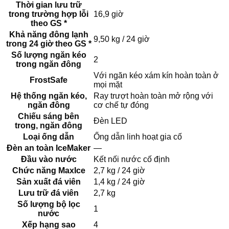
Thời gian lưu trữ
trong trường hợp lỗi
16,9 giờ
theo GS *
Khả năng đông lạnh
9,50 kg / 24 giờ
trong 24 giờ theo GS *
Số lượng ngăn kéo
2
trong ngăn đông
Với ngăn kéo xám kín hoàn toàn ở
FrostSafe
mọi mặt
Hệ thống ngăn kéo,
Ray trượt hoàn toàn mở rộng với
ngăn đông
cơ chế tự đóng
Chiếu sáng bên
Đèn LED
trong, ngăn đông
Loại ống dẫn
Ống dẫn linh hoạt gia cố
Đèn an toàn IceMaker
—
Đầu vào nước
Kết nối nước cố định
Chức năng MaxIce
2,7 kg / 24 giờ
Sản xuất đá viên
1,4 kg / 24 giờ
Lưu trữ đá viên
2,7 kg
Số lượng bộ lọc
1
nước
Xếp hạng sao
4