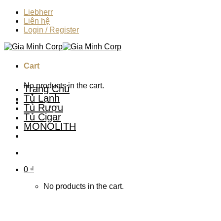
Skip
Liebherr
to
Liên hệ
content
Login / Register
Cart
No products in the cart.
Trang Chủ
Tủ Lạnh
Tủ Rượu
Tủ Cigar
MONOLITH
0
₫
No products in the cart.