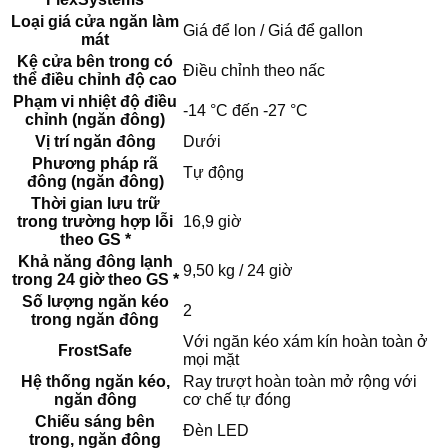
Loại giá cửa ngăn làm
Giá để lon / Giá để gallon
mát
Kệ cửa bên trong có
Điều chỉnh theo nấc
thể điều chỉnh độ cao
Phạm vi nhiệt độ điều
-14 °C đến -27 °C
chỉnh (ngăn đông)
Vị trí ngăn đông
Dưới
Phương pháp rã
Tự động
đông (ngăn đông)
Thời gian lưu trữ
trong trường hợp lỗi
16,9 giờ
theo GS *
Khả năng đông lạnh
9,50 kg / 24 giờ
trong 24 giờ theo GS *
Số lượng ngăn kéo
2
trong ngăn đông
Với ngăn kéo xám kín hoàn toàn ở
FrostSafe
mọi mặt
Hệ thống ngăn kéo,
Ray trượt hoàn toàn mở rộng với
ngăn đông
cơ chế tự đóng
Chiếu sáng bên
Đèn LED
trong, ngăn đông