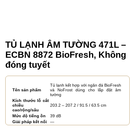
TỦ LẠNH ÂM TƯỜNG 471L –
ECBN 8872 BioFresh, Không
đóng tuyết
Tủ lạnh kết hợp với ngăn đá BioFresh
Tên sản phẩm
và NoFrost dùng cho lắp đặt âm
tường
Kích thước lỗ cắt
chiều
203.2 – 207.2 / 91.5 / 63.5 cm
cao/rộng/sâu
Mức độ tiếng ồn
39 dB
Giải pháp kết nối
—