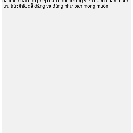
đá linh hoạt cho phép bạn chọn lượng viên đá mà bạn muốn
lưu trữ; thật dễ dàng và đúng như bạn mong muốn.