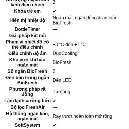
2
lạnh điều chỉnh
Khóa trẻ em
✔
Ngăn mát, ngăn đông & an toàn
Hiển thị nhiệt độ
BioFresh
BottleTimer
—
Giải pháp kết nối
—
Phạm vi nhiệt độ có
+3 °C đến +7 °C
thể điều chỉnh
Điều chỉnh độ ẩm
DuoCooling
Khu vực khí hậu
BioFresh
ngăn mát
Số ngăn BioFresh
2
Đèn bên trong ngăn
Đèn LED
BioFresh
Phương pháp rã
Tự động
đông
Làm lạnh cưỡng bức
✔
Bộ lọc FreshAir
—
Hệ thống ngăn kéo,
Ray trượt hoàn toàn mở rộng
ngăn mát
SoftSystem
✔