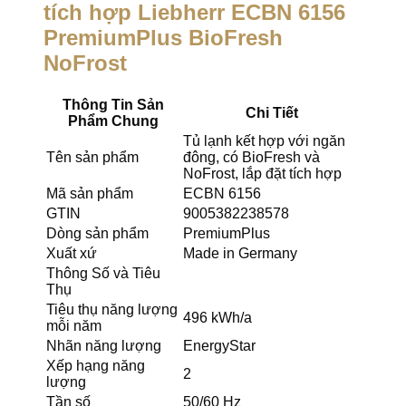
tích hợp Liebherr ECBN 6156
PremiumPlus BioFresh
NoFrost
Thông Tin Sản
Chi Tiết
Phẩm Chung
Tủ lạnh kết hợp với ngăn
Tên sản phẩm
đông, có BioFresh và
NoFrost, lắp đặt tích hợp
Mã sản phẩm
ECBN 6156
GTIN
9005382238578
Dòng sản phẩm
PremiumPlus
Xuất xứ
Made in Germany
Thông Số và Tiêu
Thụ
Tiêu thụ năng lượng
496 kWh/a
mỗi năm
Nhãn năng lượng
EnergyStar
Xếp hạng năng
2
lượng
Tần số
50/60 Hz