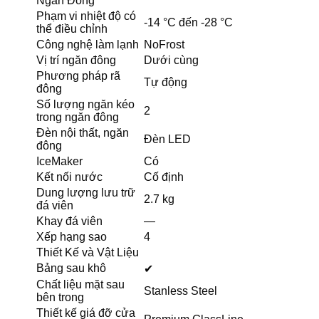
Ngăn Đông
Phạm vi nhiệt độ có
-14 °C đến -28 °C
thể điều chỉnh
Công nghệ làm lạnh
NoFrost
Vị trí ngăn đông
Dưới cùng
Phương pháp rã
Tự động
đông
Số lượng ngăn kéo
2
trong ngăn đông
Đèn nội thất, ngăn
Đèn LED
đông
IceMaker
Có
Kết nối nước
Cố định
Dung lượng lưu trữ
2.7 kg
đá viên
Khay đá viên
—
Xếp hạng sao
4
Thiết Kế và Vật Liệu
Bảng sau khô
✔
Chất liệu mặt sau
Stanless Steel
bên trong
Thiết kế giá đỡ cửa