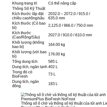
Khung trang trí
Có thể nâng cấp
Thông Số Kỹ Thuật
Kích thước lắp đặt
2032.0 – 2072.0 / 915.0 /
chiều cao/rộng/sâu
635.0 mm
Kích thước (Có bao
2,125.0 / 966.0 / 750.0 mm
bì)
Kích thước
2027.0 / 910.0 / 610.0 mm
(Cao/Rộng/Sâu)
Khối lượng (không
164.00 kg
bao bì)
Khối lượng (với bao
176.00 kg
bì)
Tổng dung tích
585 L
Dung tích, ngăn lạnh
402 L
Trong đó có
73 L
BioFresh
Dung tích, ngăn
183 L
đông
Thông số ô chờ và thông số kỹ thuật của tủl anh 