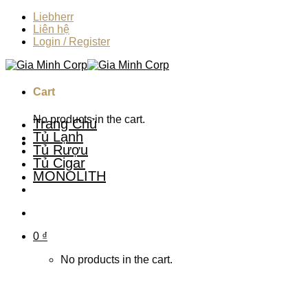
Skip
Liebherr
to
Liên hệ
content
Login / Register
Cart
No products in the cart.
Trang Chủ
Tủ Lạnh
Tủ Rượu
Tủ Cigar
MONOLITH
0
₫
No products in the cart.