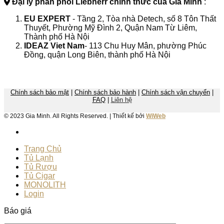
Đại lý phân phối Liebherr chính thức của Gia Minh
:
EU EXPERT
- Tầng 2, Tòa nhà Detech, số 8 Tôn Thất
Thuyết, Phường Mỹ Đình 2, Quận Nam Từ Liêm,
Thành phố Hà Nội
IDEAZ
Viet Nam
- 113 Chu Huy Mân, phường Phúc
Đồng, quận Long Biên, thành phố Hà Nội
Chính sách bảo mật
|
Chính sách bảo hành
|
Chính sách vận chuyển
|
FAQ
|
Liên hệ
© 2023 Gia Minh. All Rights Reserved. | Thiết kế bởi
WiWeb
Trang Chủ
Tủ Lạnh
Tủ Rượu
Tủ Cigar
MONOLITH
Login
Báo giá