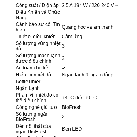
Công suất / Điện áp
2.5 A 194 W / 220-240 V ~
Điều Khiển và Chức
Năng
Cảnh báo sự cố: Tín
Quang học và âm thanh
hiệu
Thiết bị điều khiển
Cảm ứng
Số lượng vùng nhiệt
3
độ
Số lượng mạch lạnh
2
được điều chỉnh
An toàn cho trẻ
✔
Hiển thị nhiệt độ
Ngăn lạnh & ngăn đông
BottleTimer
—
Ngăn Lạnh
Phạm vi nhiệt độ có
+3 °C đến +9 °C
thể điều chỉnh
Công nghệ giữ tươi
BioFresh
Số lượng ngăn
2
BioFresh
Đèn nội thất của
Đèn LED
ngăn BioFresh