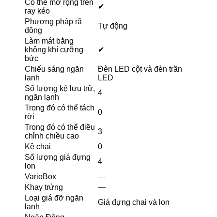
Có thể mở rộng trên
✔
ray kéo
Phương pháp rã
Tự động
đông
Làm mát bằng
không khí cưỡng
✔
bức
Chiếu sáng ngăn
Đèn LED cột và đèn trần
lạnh
LED
Số lượng kệ lưu trữ,
4
ngăn lạnh
Trong đó có thể tách
0
rời
Trong đó có thể điều
3
chỉnh chiều cao
Kệ chai
0
Số lượng giá đựng
4
lon
VarioBox
—
Khay trứng
—
Loại giá đỡ ngăn
Giá đựng chai và lon
lạnh