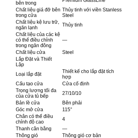
Premium GlassLine
bên trong
Chất liệu giá đỡ bên
Thủy tinh với viền Stanless
trong cửa
Steel
Chất liệu kệ lưu trữ,
Thủy tinh
ngăn lạnh
Chất liệu của các kệ
có thể điều chỉnh
—
trong ngăn đông
Chất liệu cửa
Steel
Lắp Đặt và Thiết
Lập
Thiết kế cho lắp đặt tích
Loại lắp đặt
hợp
Cấu tạo cửa
Cửa cố định
Trọng lượng tối đa
27/10/10
của cửa tủ bếp
Bản lề cửa
Bên phải
Góc mở cửa
115°
Chân có thể điều
4
chỉnh độ cao
Thanh cân bằng
—
Thông gió
Thông gió cơ bản