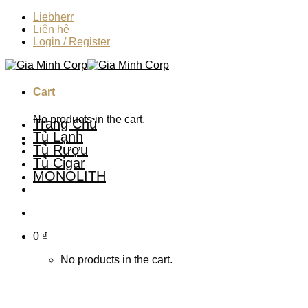
Skip
Liebherr
to
Liên hệ
content
Login / Register
Cart
No products in the cart.
Trang Chủ
Tủ Lạnh
Tủ Rượu
Tủ Cigar
MONOLITH
0
₫
No products in the cart.