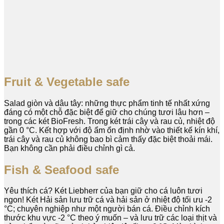
Fruit & Vegetable safe
Salad giòn và dâu tây: những thực phẩm tinh tế nhất xứng
đáng có một chỗ đặc biệt để giữ cho chúng tươi lâu hơn –
trong các két BioFresh. Trong két trái cây và rau củ, nhiệt độ
gần 0 °C. Kết hợp với độ ẩm ổn định nhờ vào thiết kế kín khí,
trái cây và rau củ không bao bì cảm thấy đặc biệt thoải mái.
Bạn không cần phải điều chỉnh gì cả.
Fish & Seafood safe
Yêu thích cá? Két Liebherr của bạn giữ cho cá luôn tươi
ngon! Két Hải sản lưu trữ cá và hải sản ở nhiệt độ tối ưu -2
°C; chuyên nghiệp như một người bán cá. Điều chỉnh kích
thước khu vực -2 °C theo ý muốn – và lưu trữ các loại thịt và