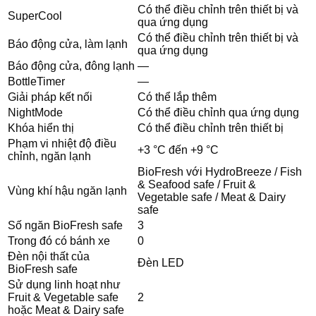
Có thể điều chỉnh trên thiết bị và
SuperCool
qua ứng dụng
Có thể điều chỉnh trên thiết bị và
Báo động cửa, làm lạnh
qua ứng dụng
Báo động cửa, đông lạnh
—
BottleTimer
—
Giải pháp kết nối
Có thể lắp thêm
NightMode
Có thể điều chỉnh qua ứng dụng
Khóa hiển thị
Có thể điều chỉnh trên thiết bị
Phạm vi nhiệt độ điều
+3 °C đến +9 °C
chỉnh, ngăn lạnh
BioFresh với HydroBreeze / Fish
& Seafood safe / Fruit &
Vùng khí hậu ngăn lạnh
Vegetable safe / Meat & Dairy
safe
Số ngăn BioFresh safe
3
Trong đó có bánh xe
0
Đèn nội thất của
Đèn LED
BioFresh safe
Sử dụng linh hoạt như
Fruit & Vegetable safe
2
hoặc Meat & Dairy safe