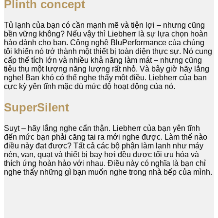
Plinth concept
Tủ lạnh của bạn có cần mạnh mẽ và tiện lợi – nhưng cũng
bền vững không? Nếu vậy thì Liebherr là sự lựa chọn hoàn
hảo dành cho bạn. Công nghệ BluPerformance của chúng
tôi khiến nó trở thành một thiết bị toàn diện thực sự. Nó cung
cấp thể tích lớn và nhiều khả năng làm mát – nhưng cũng
tiêu thụ một lượng năng lượng rất nhỏ. Và bây giờ hãy lắng
nghe! Bạn khó có thể nghe thấy một điều. Liebherr của bạn
cực kỳ yên tĩnh mặc dù mức độ hoạt động của nó.
SuperSilent
Suỵt – hãy lắng nghe cẩn thận. Liebherr của bạn yên tĩnh
đến mức bạn phải căng tai ra mới nghe được. Làm thế nào
điều này đạt được? Tất cả các bộ phận làm lạnh như máy
nén, van, quạt và thiết bị bay hơi đều được tối ưu hóa và
thích ứng hoàn hảo với nhau. Điều này có nghĩa là bạn chỉ
nghe thấy những gì bạn muốn nghe trong nhà bếp của mình.