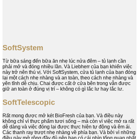
SoftSystem
Từ bữa sáng đến bữa ăn nhẹ lúc nửa đêm – tủ lạnh cần
phải mở và đóng nhiều lần. Và Liebherr của bạn khiến việc
này trở nên thú vị. Với SoftSystem, cửa tủ lạnh của bạn đóng
lại một cách nhẹ nhàng và an toàn, theo cách nhẹ nhàng và
yên tĩnh dễ chịu. Chai được cất ở cửa bên trong vẫn được
giữ an toàn ở đúng vị trí – không có gì lắc lư hay lắc lư.
SoftTelescopic
Rất mong được mở két BioFresh của bạn. Và điều này
không chỉ vì thực phẩm tươi sống – mà còn vì việc mở ra rất
dễ dàng và việc đóng lại được thực hiện tự động và êm ái.
Các thanh ray trượt nhẹ nhàng về phía bạn. Và bởi vì những
điều này mở rộng đầy đủ nên bạn có cái nhìn tổng quan nhất