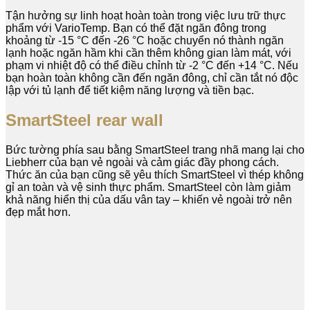
Tận hưởng sự linh hoạt hoàn toàn trong việc lưu trữ thực
phẩm với VarioTemp. Bạn có thể đặt ngăn đông trong
khoảng từ -15 °C đến -26 °C hoặc chuyển nó thành ngăn
lạnh hoặc ngăn hầm khi cần thêm không gian làm mát, với
phạm vi nhiệt độ có thể điều chỉnh từ -2 °C đến +14 °C. Nếu
bạn hoàn toàn không cần đến ngăn đông, chỉ cần tắt nó độc
lập với tủ lạnh để tiết kiệm năng lượng và tiền bạc.
SmartSteel rear wall
Bức tường phía sau bằng SmartSteel trang nhã mang lại cho
Liebherr của bạn vẻ ngoài và cảm giác đầy phong cách.
Thức ăn của bạn cũng sẽ yêu thích SmartSteel vì thép không
gỉ an toàn và vệ sinh thực phẩm. SmartSteel còn làm giảm
khả năng hiển thị của dấu vân tay – khiến vẻ ngoài trở nên
đẹp mắt hơn.