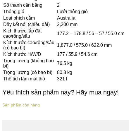
Số thanh cân bằng
2
Thông gió
Lưới thông gió
Loại phích cắm
Australia
Dây kết nối (chiều dài)
2,200 mm
Kích thước lắp đặt
177.2 – 178.8 / 56 – 57 / 55.0 cm
cao/rộng/sâu
Kích thước cao/rộng/sâu
1,877.0 / 575.0 / 622.0 mm
(có bao bì)
Kích thước H/W/D
177 / 55.9 / 54.6 cm
Trọng lượng (không bao
76.5 kg
bì)
Trọng lượng (có bao bì)
80.8 kg
Thể tích làm mát thô
321 l
Yêu thích sản phẩm này? Hãy mua ngay!
Sản phẩm còn hàng