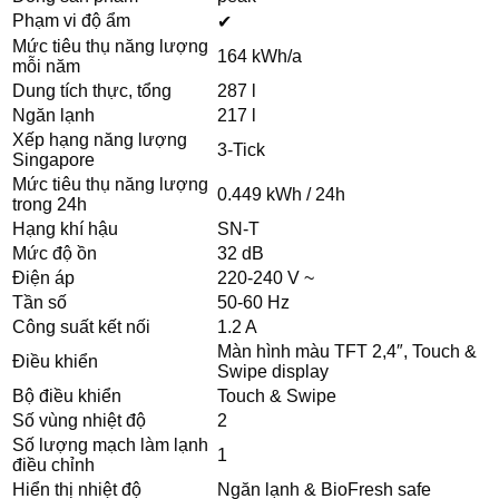
Phạm vi độ ẩm
✔
Mức tiêu thụ năng lượng
164 kWh/a
mỗi năm
Dung tích thực, tổng
287 l
Ngăn lạnh
217 l
Xếp hạng năng lượng
3-Tick
Singapore
Mức tiêu thụ năng lượng
0.449 kWh / 24h
trong 24h
Hạng khí hậu
SN-T
Mức độ ồn
32 dB
Điện áp
220-240 V ~
Tần số
50-60 Hz
Công suất kết nối
1.2 A
Màn hình màu TFT 2,4″, Touch &
Điều khiển
Swipe display
Bộ điều khiển
Touch & Swipe
Số vùng nhiệt độ
2
Số lượng mạch làm lạnh
1
điều chỉnh
Hiển thị nhiệt độ
Ngăn lạnh & BioFresh safe