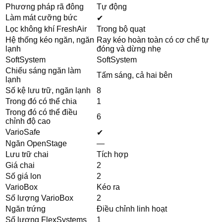
Phương pháp rã đông
Tự động
Làm mát cưỡng bức
✔
Lọc không khí FreshAir
Trong bộ quạt
Hệ thống kéo ngăn, ngăn
Ray kéo hoàn toàn có cơ chế tự
lạnh
đóng và dừng nhẹ
SoftSystem
SoftSystem
Chiếu sáng ngăn làm
Tấm sáng, cả hai bên
lạnh
Số kệ lưu trữ, ngăn lạnh
8
Trong đó có thể chia
1
Trong đó có thể điều
6
chỉnh độ cao
VarioSafe
✔
Ngăn OpenStage
—
Lưu trữ chai
Tích hợp
Giá chai
2
Số giá lon
2
VarioBox
Kéo ra
Số lượng VarioBox
2
Ngăn trứng
Điều chỉnh linh hoạt
Số lượng FlexSystems
1