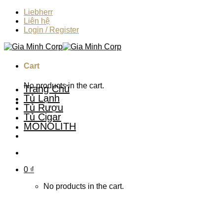
Skip
Liebherr
to
Liên hệ
content
Login / Register
Cart
No products in the cart.
Trang Chủ
Tủ Lạnh
Tủ Rượu
Tủ Cigar
MONOLITH
0
₫
No products in the cart.