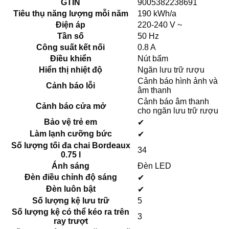
GTIN
9005382238691
Tiêu thụ năng lượng mỗi năm
190 kWh/a
Điện áp
220-240 V ~
Tần số
50 Hz
Công suất kết nối
0.8 A
Điều khiển
Nút bấm
Hiển thị nhiệt độ
Ngăn lưu trữ rượu
Cảnh báo hình ảnh và
Cảnh báo lỗi
âm thanh
Cảnh báo âm thanh
Cảnh báo cửa mở
cho ngăn lưu trữ rượu
Bảo vệ trẻ em
✔
Làm lạnh cưỡng bức
✔
Số lượng tối đa chai Bordeaux
34
0.75 l
Ánh sáng
Đèn LED
Đèn điều chỉnh độ sáng
✔
Đèn luôn bật
✔
Số lượng kệ lưu trữ
5
Số lượng kệ có thể kéo ra trên
3
ray trượt