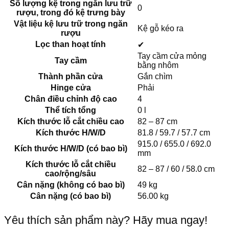
Số lượng kệ trong ngăn lưu trữ
0
rượu, trong đó kệ trưng bày
Vật liệu kệ lưu trữ trong ngăn
Kệ gỗ kéo ra
rượu
Lọc than hoạt tính
✔
Tay cầm cửa mỏng
Tay cầm
bằng nhôm
Thành phần cửa
Gắn chìm
Hinge cửa
Phải
Chân điều chỉnh độ cao
4
Thể tích tổng
0 l
Kích thước lỗ cắt chiều cao
82 – 87 cm
Kích thước H/W/D
81.8 / 59.7 / 57.7 cm
915.0 / 655.0 / 692.0
Kích thước H/W/D (có bao bì)
mm
Kích thước lỗ cắt chiều
82 – 87 / 60 / 58.0 cm
cao/rộng/sâu
Cân nặng (không có bao bì)
49 kg
Cân nặng (có bao bì)
56.00 kg
Yêu thích sản phẩm này? Hãy mua ngay!