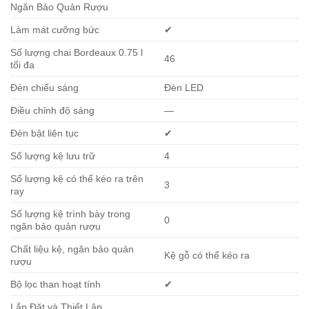
Ngăn Bảo Quản Rượu
Làm mát cưỡng bức
✔
Số lượng chai Bordeaux 0.75 l
46
tối đa
Đèn chiếu sáng
Đèn LED
Điều chỉnh độ sáng
—
Đèn bật liên tục
✔
Số lượng kệ lưu trữ
4
Số lượng kệ có thể kéo ra trên
3
ray
Số lượng kệ trình bày trong
0
ngăn bảo quản rượu
Chất liệu kệ, ngăn bảo quản
Kệ gỗ có thể kéo ra
rượu
Bộ lọc than hoạt tính
✔
Lắp Đặt và Thiết Lập