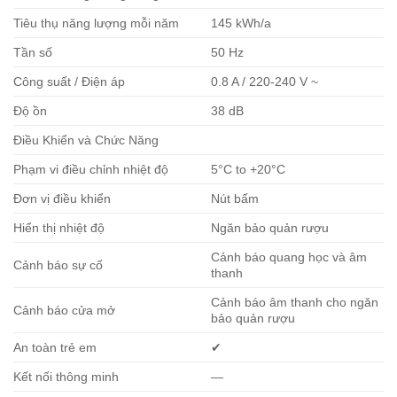
Tiêu thụ năng lượng mỗi năm
145 kWh/a
Tần số
50 Hz
Công suất / Điện áp
0.8 A / 220-240 V ~
Độ ồn
38 dB
Điều Khiển và Chức Năng
Phạm vi điều chỉnh nhiệt độ
5°C to +20°C
Đơn vị điều khiển
Nút bấm
Hiển thị nhiệt độ
Ngăn bảo quản rượu
Cảnh báo quang học và âm
Cảnh báo sự cố
thanh
Cảnh báo âm thanh cho ngăn
Cảnh báo cửa mở
bảo quản rượu
An toàn trẻ em
✔
Kết nối thông minh
—