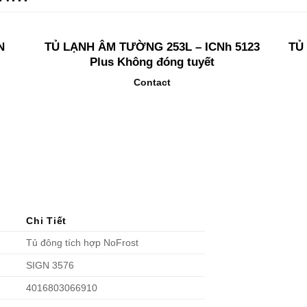
N
TỦ LẠNH ÂM TƯỜNG 253L – ICNh 5123
TỦ
Plus Không đóng tuyết
Contact
Chi Tiết
Tủ đông tích hợp NoFrost
SIGN 3576
4016803066910