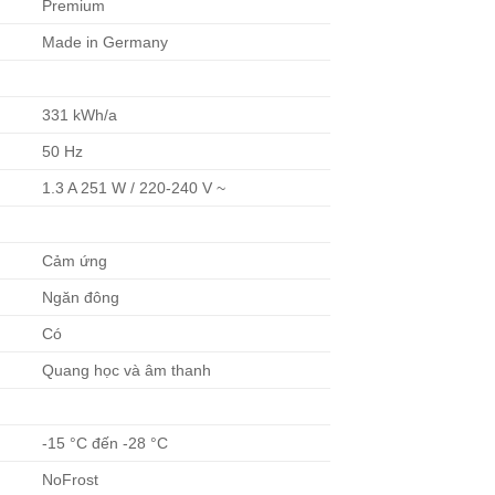
Premium
Made in Germany
331 kWh/a
50 Hz
1.3 A 251 W / 220-240 V ~
Cảm ứng
Ngăn đông
Có
Quang học và âm thanh
-15 °C đến -28 °C
NoFrost