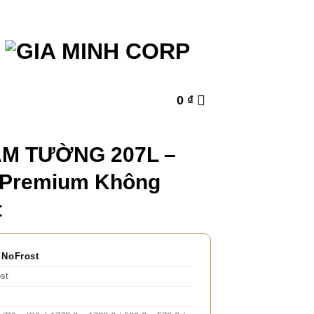
0
₫
ÂM TƯỜNG 207L –
 Premium Không
t
 NoFrost
st