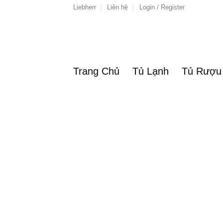
Skip
Liebherr
Liên hệ
Login / Register
to
content
Trang Chủ
Tủ Lạnh
Tủ Rượu