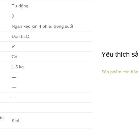
Tự động
9
Ngăn kéo kín 4 phía, trong suốt
Đèn LED
✔
Yêu thích s
Có
1.5 kg
Sản phẩm còn hà
—
—
—
ăn
Kính