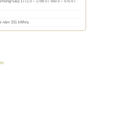
/Rộng/Sâu) 1772.0 – 1788.0 / 560.0 – 570.0 /
ỗi năm 331 kWh/a
ước