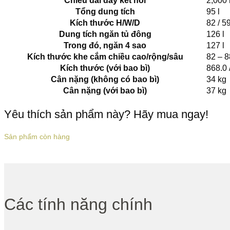
Chiều dài dây kết nối
2,000
Tổng dung tích
95 l
Kích thước H/W/D
82 / 5
Dung tích ngăn tủ đông
126 l
Trong đó, ngăn 4 sao
127 l
Kích thước khe cắm chiều cao/rộng/sâu
82 – 8
Kích thước (với bao bì)
868.0 
Cân nặng (không có bao bì)
34 kg
Cân nặng (với bao bì)
37 kg
Yêu thích sản phẩm này? Hãy mua ngay!
Sản phẩm còn hàng
Các tính năng chính