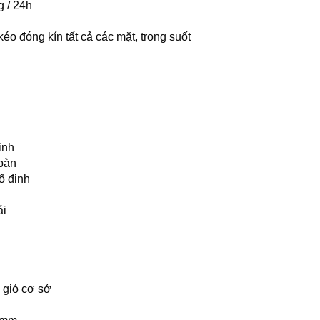
g / 24h
éo đóng kín tất cả các mặt, trong suốt
inh
bàn
ố định
ái
 gió cơ sở