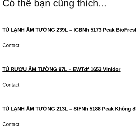
Có thể bạn cũng thích...
TỦ LẠNH ÂM TƯỜNG 239L – ICBNh 5173 Peak BioFresh
Contact
TỦ RƯỢU ÂM TƯỜNG 97L – EWTdf 1653 Vinidor
Contact
TỦ LẠNH ÂM TƯỜNG 213L – SIFNh 5188 Peak Không đó
Contact