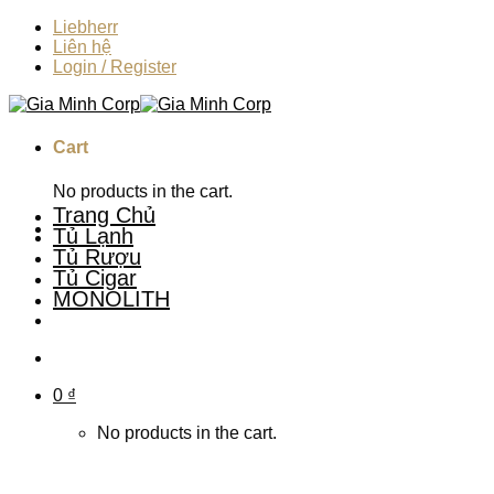
Skip
Liebherr
to
Liên hệ
content
Login / Register
Cart
No products in the cart.
Trang Chủ
Tủ Lạnh
Tủ Rượu
Tủ Cigar
MONOLITH
0
₫
No products in the cart.