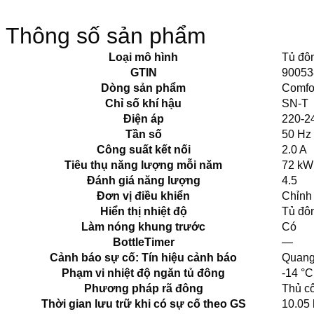
Thông số sản phẩm
Loại mô hình
Tủ đô
GTIN
90053
Dòng sản phẩm
Comfo
Chỉ số khí hậu
SN-T
Điện áp
220-2
Tần số
50 Hz
Công suất kết nối
2.0 A
Tiêu thụ năng lượng mỗi năm
72 kW
Đánh giá năng lượng
4.5
Đơn vị điều khiển
Chỉnh 
Hiển thị nhiệt độ
Tủ đô
Làm nóng khung trước
Có
BottleTimer
—
Cảnh báo sự cố: Tín hiệu cảnh báo
Quang
Phạm vi nhiệt độ ngăn tủ đông
-14 °C
Phương pháp rã đông
Thủ c
Thời gian lưu trữ khi có sự cố theo GS
10.05 