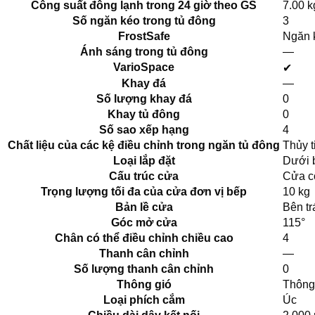
Công suất đông lạnh trong 24 giờ theo GS
7.00 k
Số ngăn kéo trong tủ đông
3
FrostSafe
Ngăn k
Ánh sáng trong tủ đông
—
VarioSpace
✔
Khay đá
—
Số lượng khay đá
0
Khay tủ đông
0
Số sao xếp hạng
4
Chất liệu của các kệ điều chỉnh trong ngăn tủ đông
Thủy t
Loại lắp đặt
Dưới 
Cấu trúc cửa
Cửa c
Trọng lượng tối đa của cửa đơn vị bếp
10 kg
Bản lề cửa
Bên tr
Góc mở cửa
115°
Chân có thể điều chỉnh chiều cao
4
Thanh cân chỉnh
—
Số lượng thanh cân chỉnh
0
Thông gió
Thông
Loại phích cắm
Úc