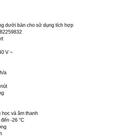
ng dưới bàn cho sử dụng tích hợp
82259832
rt
40 V ~
h/a
nút
ng
 học và âm thanh
 đến -26 °C
ông
h