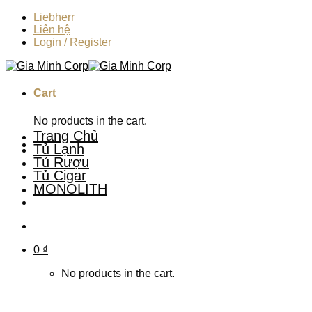
Skip
Liebherr
to
Liên hệ
content
Login / Register
Cart
No products in the cart.
Trang Chủ
Tủ Lạnh
Tủ Rượu
Tủ Cigar
MONOLITH
0
₫
No products in the cart.