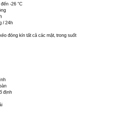
 đến -26 °C
ông
h
g / 24h
éo đóng kín tất cả các mặt, trong suốt
inh
bàn
ố định
ái