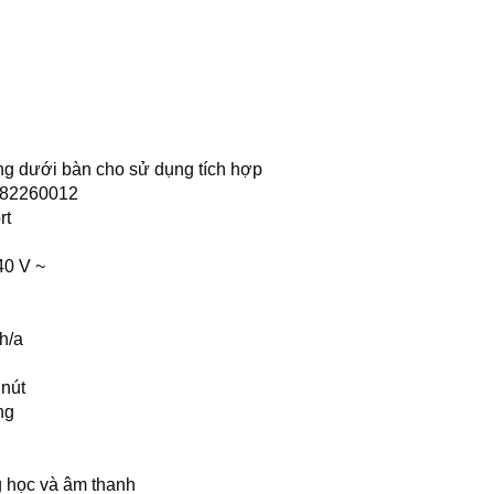
ng dưới bàn cho sử dụng tích hợp
82260012
rt
40 V ~
h/a
nút
ng
 học và âm thanh