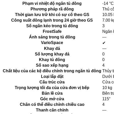
Phạm vi nhiệt độ ngăn tủ đông
-14 °C
Phương pháp rã đông
Thủ c
Thời gian lưu trữ khi có sự cố theo GS
10.05 
Công suất đông lạnh trong 24 giờ theo GS
7.00 k
Số ngăn kéo trong tủ đông
3
FrostSafe
Ngăn k
Ánh sáng trong tủ đông
—
VarioSpace
✔
Khay đá
—
Số lượng khay đá
0
Khay tủ đông
0
Số sao xếp hạng
4
Chất liệu của các kệ điều chỉnh trong ngăn tủ đông
Thủy t
Loại lắp đặt
Dưới 
Cấu trúc cửa
Cửa c
Trọng lượng tối đa của cửa đơn vị bếp
10 kg
Bản lề cửa
Bên tr
Góc mở cửa
115°
Chân có thể điều chỉnh chiều cao
4
Thanh cân chỉnh
—