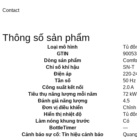
Contact
Thông số sản phẩm
Loại mô hình
Tủ đô
GTIN
90053
Dòng sản phẩm
Comfo
Chỉ số khí hậu
SN-T
Điện áp
220-2
Tần số
50 Hz
Công suất kết nối
2.0 A
Tiêu thụ năng lượng mỗi năm
72 kW
Đánh giá năng lượng
4.5
Đơn vị điều khiển
Chỉnh 
Hiển thị nhiệt độ
Tủ đô
Làm nóng khung trước
Có
BottleTimer
—
Cảnh báo sự cố: Tín hiệu cảnh báo
Quang