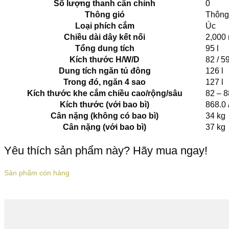
Số lượng thanh cân chỉnh
0
Thông gió
Thông
Loại phích cắm
Úc
Chiều dài dây kết nối
2,000
Tổng dung tích
95 l
Kích thước H/W/D
82 / 5
Dung tích ngăn tủ đông
126 l
Trong đó, ngăn 4 sao
127 l
Kích thước khe cắm chiều cao/rộng/sâu
82 – 8
Kích thước (với bao bì)
868.0 
Cân nặng (không có bao bì)
34 kg
Cân nặng (với bao bì)
37 kg
Yêu thích sản phẩm này? Hãy mua ngay!
Sản phẩm còn hàng