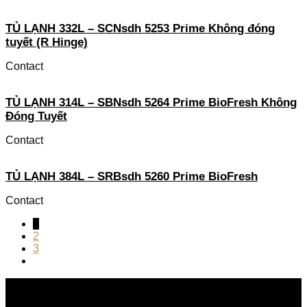
TỦ LẠNH 332L – SCNsdh 5253 Prime Không đóng
tuyết (R Hinge)
Contact
TỦ LẠNH 314L – SBNsdh 5264 Prime BioFresh Không
Đóng Tuyết
Contact
TỦ LẠNH 384L – SRBsdh 5260 Prime BioFresh
Contact
1
2
3