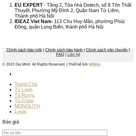
EU EXPERT
- Tầng 2, Tòa nhà Detech, số 8 Tôn Thất
Thuyết, Phường Mỹ Đình 2, Quận Nam Từ Liêm,
Thành phố Hà Nội
IDEAZ
Viet Nam
- 113 Chu Huy Mân, phường Phúc
Đồng, quận Long Biên, thành phố Hà Nội
Chính sách bảo mật
|
Chính sách bảo hành
|
Chính sách vận chuyển
|
FAQ
|
Liên hệ
© 2023 Gia Minh. All Rights Reserved. | Thiết kế bởi
WiWeb
Trang Chủ
Tủ Lạnh
Tủ Rượu
Tủ Cigar
MONOLITH
Login
Báo giá