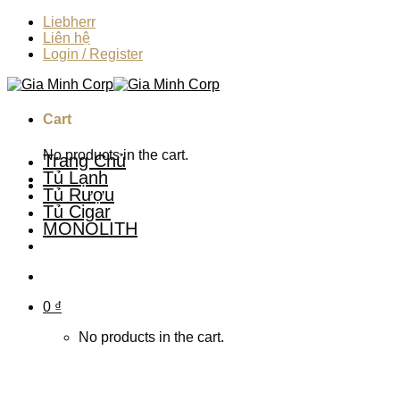
Skip
Liebherr
to
Liên hệ
content
Login / Register
Cart
No products in the cart.
Trang Chủ
Tủ Lạnh
Tủ Rượu
Tủ Cigar
MONOLITH
0
₫
No products in the cart.