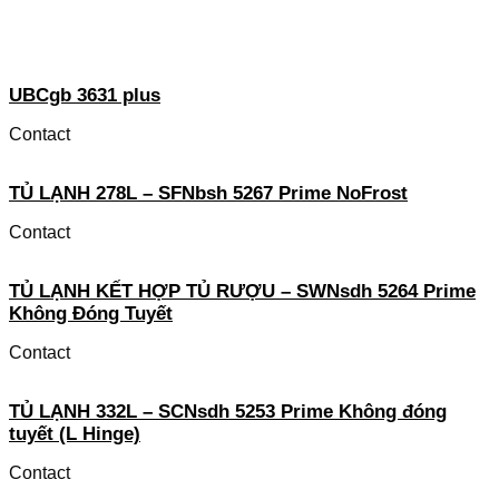
UBCgb 3631 plus
Contact
TỦ LẠNH 278L – SFNbsh 5267 Prime NoFrost
Contact
TỦ LẠNH KẾT HỢP TỦ RƯỢU – SWNsdh 5264 Prime
Không Đóng Tuyết
Contact
TỦ LẠNH 332L – SCNsdh 5253 Prime Không đóng
tuyết (L Hinge)
Contact