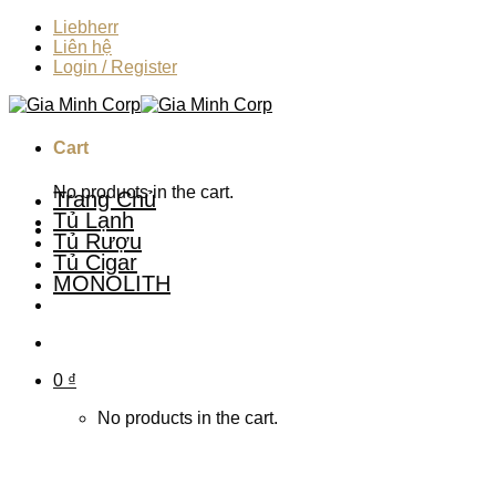
Skip
Liebherr
to
Liên hệ
content
Login / Register
Cart
No products in the cart.
Trang Chủ
Tủ Lạnh
Tủ Rượu
Tủ Cigar
MONOLITH
0
₫
No products in the cart.