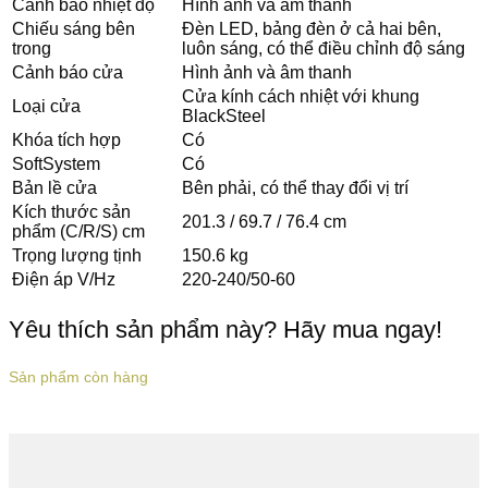
Cảnh báo nhiệt độ
Hình ảnh và âm thanh
Chiếu sáng bên
Đèn LED, bảng đèn ở cả hai bên,
trong
luôn sáng, có thể điều chỉnh độ sáng
Cảnh báo cửa
Hình ảnh và âm thanh
Cửa kính cách nhiệt với khung
Loại cửa
BlackSteel
Khóa tích hợp
Có
SoftSystem
Có
Bản lề cửa
Bên phải, có thể thay đổi vị trí
Kích thước sản
201.3 / 69.7 / 76.4 cm
phẩm (C/R/S) cm
Trọng lượng tịnh
150.6 kg
Điện áp V/Hz
220-240/50-60
Yêu thích sản phẩm này? Hãy mua ngay!
Sản phẩm còn hàng