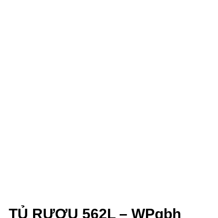
TỦ RƯỢU 562L – WPgbh