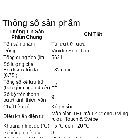
Thông số sản phẩm
Thông Tin Sản
Chi Tiết
Phẩm Chung
Tên sản phẩm
Tủ lưu trữ rượu
Dòng
Vinidor Selection
Tổng dung tích (lít)
562 L
Số lượng chai
Bordeaux tối đa
182 chai
(0.75l)
Tổng số kệ lưu trữ
12
(bao gồm ngăn dưới)
Số kệ trên thanh
9
trượt kính thiên văn
Chất liệu kệ
Kệ gỗ sồi
Màn hình TFT màu 2.4″ cho 3 vùng
Điều khiển điện tử
rượu, Touch & Swipe
Khoảng nhiệt độ (°C)
+5 °C đến +20 °C
Số vùng nhiệt độ
3