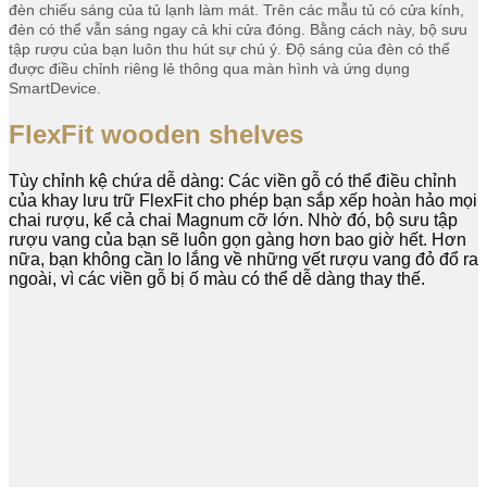
đèn chiếu sáng của tủ lạnh làm mát. Trên các mẫu tủ có cửa kính,
đèn có thể vẫn sáng ngay cả khi cửa đóng. Bằng cách này, bộ sưu
tập rượu của bạn luôn thu hút sự chú ý. Độ sáng của đèn có thể
được điều chỉnh riêng lẻ thông qua màn hình và ứng dụng
SmartDevice.
FlexFit wooden shelves
Tùy chỉnh kệ chứa dễ dàng: Các viền gỗ có thể điều chỉnh
của khay lưu trữ FlexFit cho phép bạn sắp xếp hoàn hảo mọi
chai rượu, kể cả chai Magnum cỡ lớn. Nhờ đó, bộ sưu tập
rượu vang của bạn sẽ luôn gọn gàng hơn bao giờ hết. Hơn
nữa, bạn không cần lo lắng về những vết rượu vang đỏ đổ ra
ngoài, vì các viền gỗ bị ố màu có thể dễ dàng thay thế.