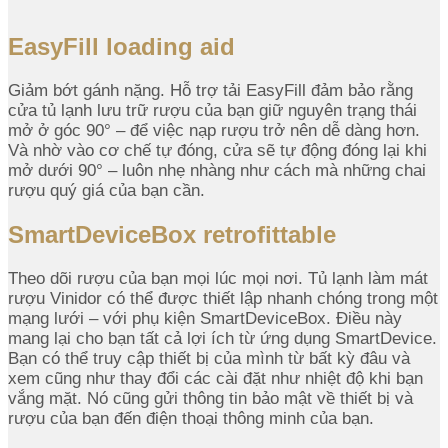
EasyFill loading aid
Giảm bớt gánh nặng. Hỗ trợ tải EasyFill đảm bảo rằng
cửa tủ lạnh lưu trữ rượu của bạn giữ nguyên trạng thái
mở ở góc 90° – để việc nạp rượu trở nên dễ dàng hơn.
Và nhờ vào cơ chế tự đóng, cửa sẽ tự động đóng lại khi
mở dưới 90° – luôn nhẹ nhàng như cách mà những chai
rượu quý giá của bạn cần.
SmartDeviceBox retrofittable
Theo dõi rượu của bạn mọi lúc mọi nơi. Tủ lạnh làm mát
rượu Vinidor có thể được thiết lập nhanh chóng trong một
mạng lưới – với phụ kiện SmartDeviceBox. Điều này
mang lại cho bạn tất cả lợi ích từ ứng dụng SmartDevice.
Bạn có thể truy cập thiết bị của mình từ bất kỳ đâu và
xem cũng như thay đổi các cài đặt như nhiệt độ khi bạn
vắng mặt. Nó cũng gửi thông tin bảo mật về thiết bị và
rượu của bạn đến điện thoại thông minh của bạn.