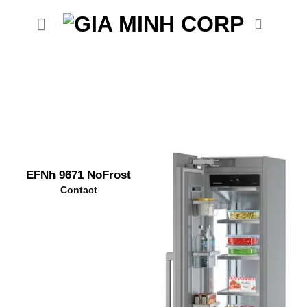
Skip
to
content
EFNh 9671 NoFrost
Contact