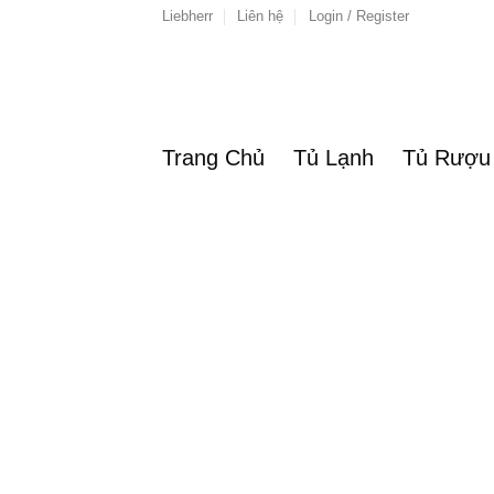
Skip
Liebherr
Liên hệ
Login / Register
to
content
Trang Chủ
Tủ Lạnh
Tủ Rượu