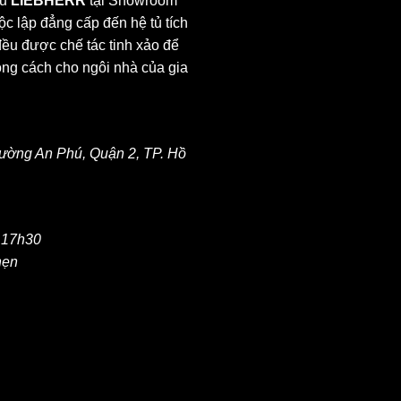
ệu
LIEBHERR
tại Showroom
độc lập đẳng cấp đến hệ tủ tích
ều được chế tác tinh xảo để
ong cách cho ngôi nhà của gia
ường An Phú, Quận 2, TP. Hồ
- 17h30
hẹn