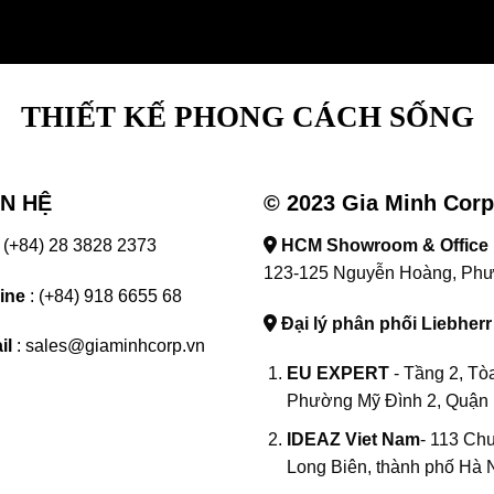
THIẾT KẾ PHONG CÁCH SỐNG
ÊN HỆ
© 2023 Gia Minh Corp.
 (+84) 28 3828 2373
HCM Showroom & Office
123-125 Nguyễn Hoàng, Phườ
ine
: (+84) 918 6655 68
Đại lý phân phối Liebher
il
: sales@giaminhcorp.vn
EU EXPERT
- Tầng 2, Tò
Phường Mỹ Đình 2, Quận 
IDEAZ
Viet Nam
- 113 Ch
Long Biên, thành phố Hà 