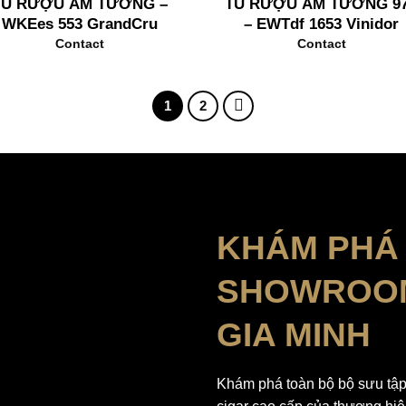
TỦ RƯỢU ÂM TƯỜNG –
TỦ RƯỢU ÂM TƯỜNG 9
WKEes 553 GrandCru
– EWTdf 1653 Vinidor
Contact
Contact
1
2
KHÁM PHÁ
SHOWROO
GIA MINH
Khám phá toàn bộ bộ sưu tập 