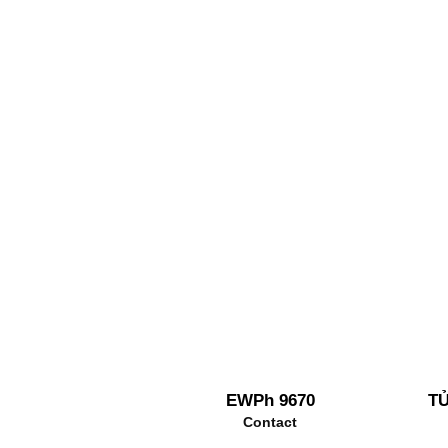
EWPh 9670
T
Contact