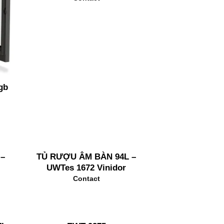
gb
 –
TỦ RƯỢU ÂM BÀN 94L –
UWTes 1672 Vinidor
Contact