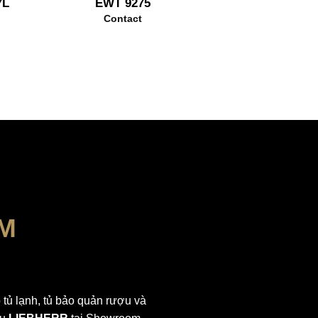
7L
EWT 9275
Contact
M
tủ lạnh, tủ bảo quản rượu và