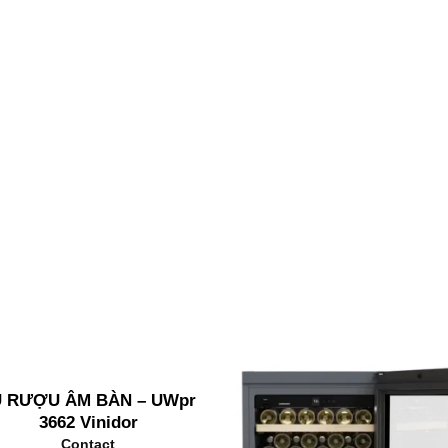
Ủ RƯỢU ÂM BÀN – UWpr
3662 Vinidor
Contact