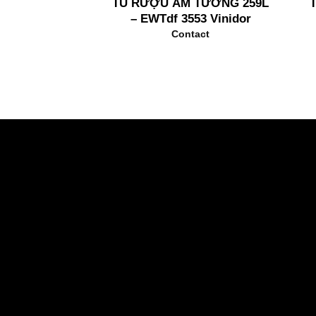
TỦ RƯỢU ÂM TƯỜNG 259L
– EWTdf 3553 Vinidor
Contact